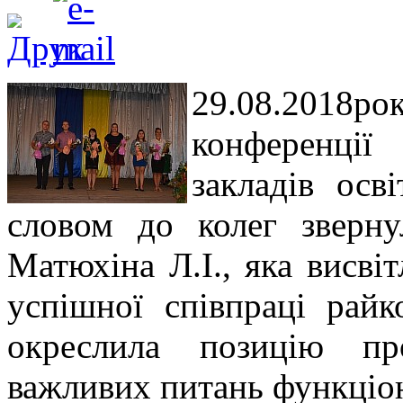
29.08.2018
конференції
закладів осв
словом до колег зверн
Матюхіна Л.І., яка висві
успішної співпраці рай
окреслила позицію пр
важливих питань функціон