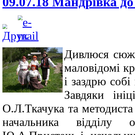
09.07.18 Мандрівка до
Дивлюся сюже
маловідомі кр
і заздрю собі
Завдяки ініц
О.Л.Ткачука та методиста
начальника відділу ос