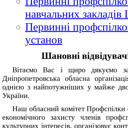
Первинні профспілков
навчальних закладів І
Первинні профспілков
установ
Шановні відвідувачі
....
.
Вітаємо Вас і щиро дякуємо за 
Дніпропетровська обласна організац
однією з найпотужніших у майже дво
України.
.....
Наш обласний комітет Профспілки о
економічного захисту членів профс
культурних інтересів, організовує конт