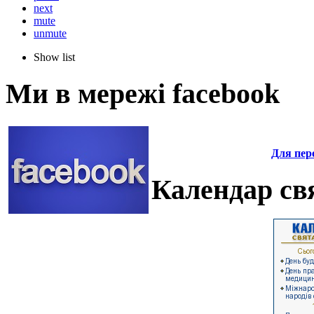
next
mute
unmute
Show list
Ми в мережі facebook
Для пере
Календар свя