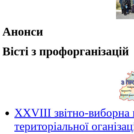
Анонси
Вісті з профорганізацій
ХХVIII звітно-виборна
територіальної оганіза