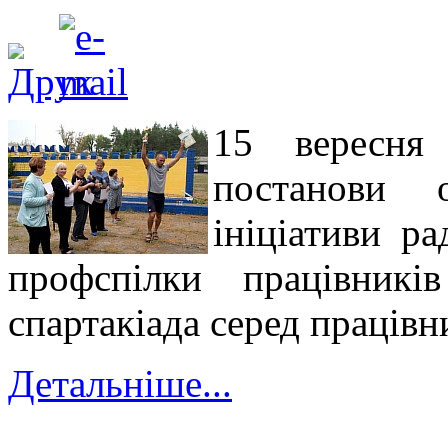
15 вересня
постанови 
ініціативи ра
профспілки працівникі
спартакіада серед працівни
Детальніше...