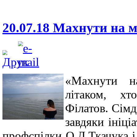
20.07.18 Махнути на 
«Махнути н
літаком, хт
Філатов. Сімд
завдяки ініці
профспілки О.Л.Ткачука і 