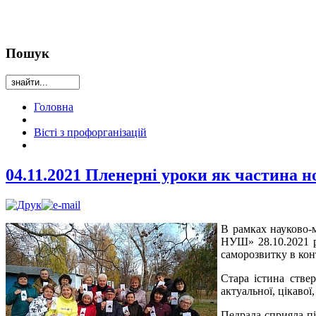
Пошук
Головна
Вісті з профорганізацій
04.11.2021 Пленерні уроки як частина 
В рамках науково-
НУШ» 28.10.2021 р
саморозвитку в кон
Стара істина стве
актуальної, цікавої,
Педрада сприяла пі