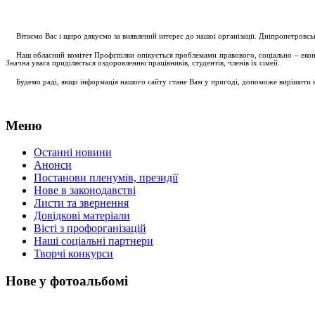
....
.
Вітаємо Вас і щиро дякуємо за виявлений інтерес до нашої організації. Дніпропетровс
.....
Наш обласний комітет Профспілки опікується проблемами правового, соціально – економ
Значна увага приділяється оздоровленню працівників, студентів, членів їх сімей.
.....
Будемо раді, якщо інформація нашого сайту стане Вам у пригоді, допоможе вирішити на
Меню
Останні новини
Анонси
Постанови пленумів, президії
Нове в законодавстві
Листи та звернення
Довідкові матеріали
Вісті з профорганізацій
Наші соціальні партнери
Творчі конкурси
Нове у фотоальбомі