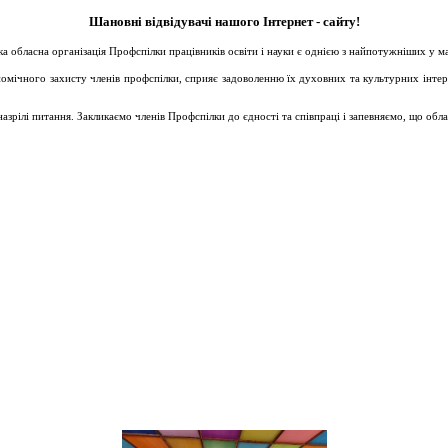
Шановні відвідувачі нашого Інтернет - сайту!
ька обласна організація Профспілки працівників освіти і науки є однією з найпотужніших у 
ічного захисту членів профспілки, сприяє задоволенню їх духовних та культурних інтересів
зрілі питання. Закликаємо членів Профспілки до єдності та співпраці і запевняємо, що обл