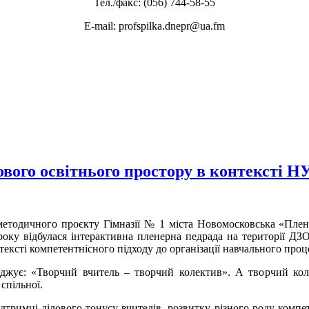
Тел./факс: (056) 744-58-55
E-mail: profspilka.dnepr@ua.fm
нового освітнього простору в контексті 
методичного проєкту Гімназії № 1 міста Новомосковська «Плене
оку відбулася інтерактивна пленерна педрада на території ДЗО
тексті компетентнісного підходу до організації навчального проц
рджує: «Творчий вчитель – творчий колектив». А творчий колек
 спільної.
дтримці ділового тонусу вчителів, розвитку різного роду компе