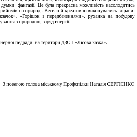
ту думки, фантазії. Це була прекрасна можливість насолодитись
рийомів на природі. Весело й креативно виконувались вправи:
зачок», «Горішок з передбаченнями», руханка на побудову
ування з природою, заряд енергії.
нерної педради на території ДЗОТ «Лісова казка».
З повагою голова міськкому Профспілки Наталія СЕРГІЄНКО