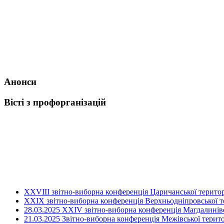
Анонси
Вісті з профорганізацій
ХХVIII звітно-виборна конференція Царичанської територ
XXIX звітно-виборна конференція Верхньодніпровської те
28.03.2025 ХХІV звітно-виборна конференція Магдалинівсь
21.03.2025 Звітно-виборна конференція Межівської терито