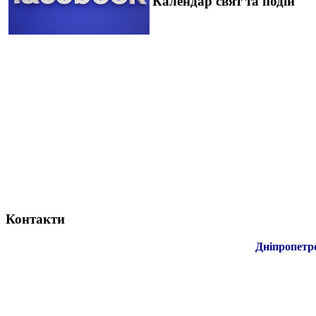
Календар свят та подій
Контакти
Дніпропетр