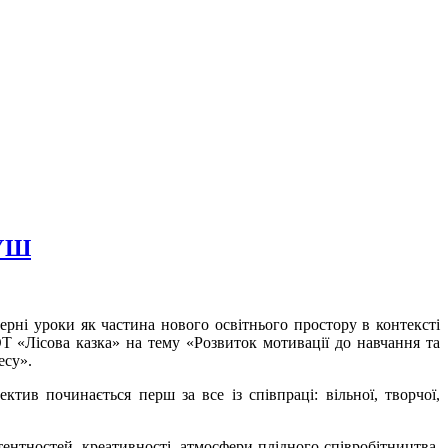
НУШ
рні уроки як частина нового освітнього простору в контексті
Т «Лісова казка» на тему «Розвиток мотивації до навчання та
есу».
тив починається перш за все із співпраці: вільної, творчої,
тентностей, креативності, атмосфери плідного співробітництва,