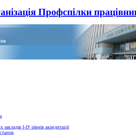
анізація Профспілки працівник
а
 закладів І-ІУ рівнів акредитації
установ