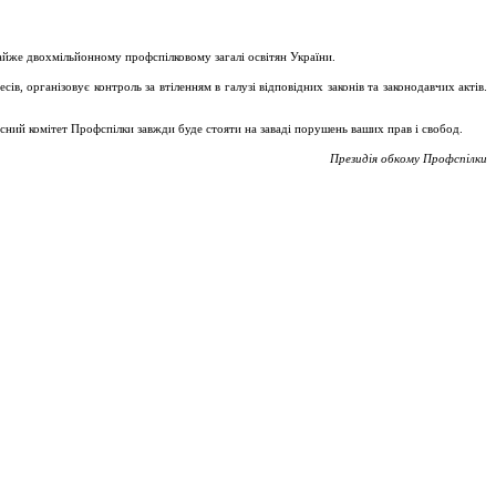
майже двохмільйонному профспілковому загалі освітян України.
, організовує контроль за втіленням в галузі відповідних законів та законодавчих актів.
асний комітет Профспілки завжди буде стояти на заваді порушень ваших прав і свобод.
Президія обкому Профспілки