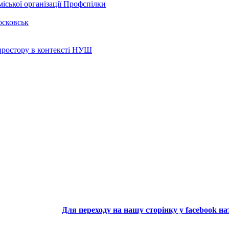
іської організації Профспілки
осковськ
 простору в контексті НУШ
Для переходу на нашу сторінку у facebook н