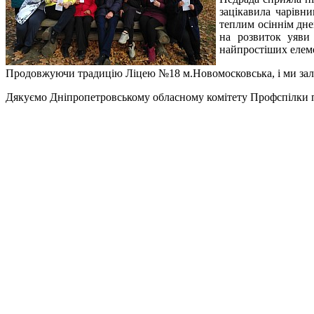
зацікавила чарівни
теплим осіннім дне
на розвиток уяви
найпростіших елемен
Продовжуючи традицію Ліцею №18 м.Новомосковська, і ми зали
Дякуємо Дніпропетровському обласному комітету Профспілки пр