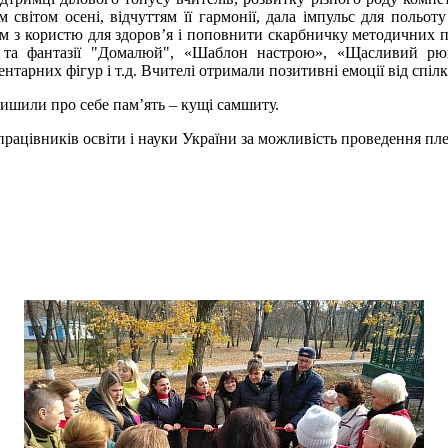
м світом осені, відчуттям її гармонії, дала імпульс для польо
м з користю для здоров’я і поповнити скарбничку методичних п
 та фантазії "Домалюй", «Шаблон настрою», «Щасливий рюк
тарних фігур і т.д. Вчителі отримали позитивні емоції від спілк
шили про себе пам’ять – кущі самшиту.
ацівників освіти і науки України за можливість проведення пле