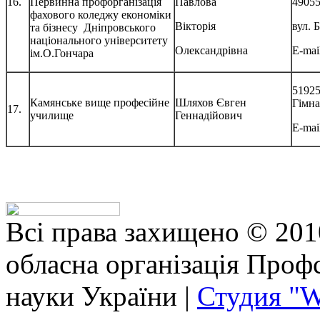
16.
Первинна профорганізація
Павлова
49055
фахового коледжу економіки
Вікторія
вул. 
та бізнесу Дніпровського
національного університету
Олександрівна
E-mai
ім.О.Гончара
51925
Камянське вище професійне
Шляхов Євген
Гімна
17.
училище
Геннадійович
Е-mai
Всі права захищено © 201
обласна організація Профс
науки України |
Студия "W
bhojpuri
anushka
exhibitionist
xxx
vido
horny
actor
tamanna
school
servent
مساج
منه
نيك
نيك
كس