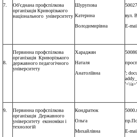
7.
Об'єднана профспілкова
Шурупова
50027
організація Криворізького
Катерина
вул. 
національного університету
Володимирівна
E-mai
Первинна профспілкова
Хараджян
50086
організація Криворізького
8.
Наталя
просп
державного педагогічного
університету
Анатоліївна
'; doc
addy_
'<\/a>'
9.
Первинна профспілкова
Кондратюк
5000.
організація Державного
Ольга
пр.П
університету економіки і
технологій
Михайлівна
E-mai