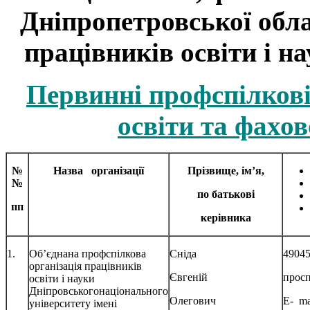
Дніпропетровської обла
працівників освіти і на
Первинні профспілкові
освіти та фахов
№
Назва організації
Прізвище, ім’я,
№
по батькові
пп
керівника
1.
Об’єднана профспілкова
Сніда
49045
організація працівників
Євгеній
просп
освіти і науки
Дніпровськогонаціонального
Олегович
E- ma
університету імені