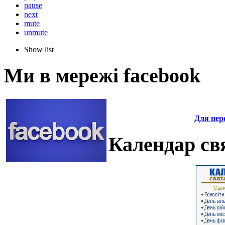
pause
next
mute
unmute
Show list
Ми в мережі facebook
Для пере
Календар свя