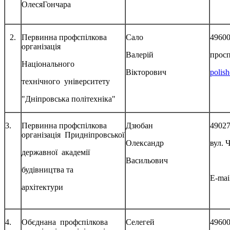
ОлесяГончара
2.
Первинна профспілкова
Сало
49600
організація
Валерій
просп
Національного
Вікторович
polis
технічного університету
"Дніпровська політехніка"
3.
Первинна профспілкова
Дзюбан
49027
організація Придніпровської
Олександр
вул. 
державної академії
Васильович
будівництва та
E-mai
архітектури
4.
Обєднана профспілкова
Селегей
49600