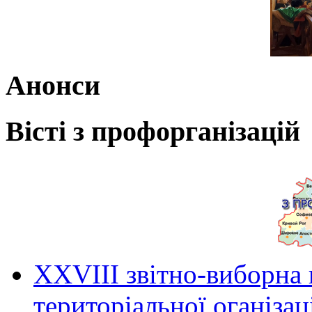
Анонси
Вісті з профорганізацій
ХХVIII звітно-виборна
територіальної оганіза