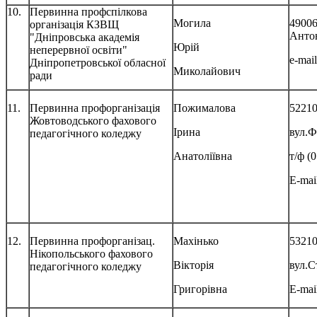
10.
Первинна профспілкова
Могила
49006
організація КЗВЩ
Анто
"Дніпровська академія
Юрій
неперервної освіти"
e-mai
Дніпропетровської обласної
Миколайович
ради
11.
Первинна профорганізація
Пожималова
52210
Жовтоводського фахового
Ірина
вул.Ф
педагогічного коледжу
Анатоліївна
т/ф (
E-mai
12.
Первинна профорганізац.
Махінько
53210
Нікопольського фахового
Вікторія
вул.С
педагогічного коледжу
Григорівна
E-mai