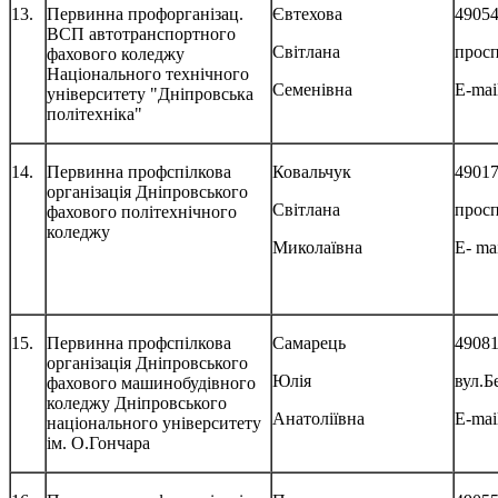
13.
Первинна профорганізац.
Євтехова
49054
ВСП автотранспортного
Світлана
просп
фахового коледжу
Національного технічного
Семенівна
E-mai
університету "Дніпровська
політехніка"
14.
Первинна профспілкова
Ковальчук
49017
організація Дніпровського
Світлана
просп
фахового політехнічного
коледжу
Миколаївна
E- m
15.
Первинна профспілкова
Самарець
49081
організація Дніпровського
Юлія
вул.Б
фахового машинобудівного
коледжу Дніпровського
Анатоліївна
E-mai
національного університету
ім. О.Гончара