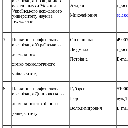
організація праіцівників
Андрій
просп
освіти і науки України
Українського державного
Миколайович
seleg
університету науки і
технологій
5.
Первинна профспілкова
Степаненко
49005
організація Українського
Людмила
просп
державного
Петрівна
E-mai
хіміко-технологічного
університету
6.
Первинна профспілкова
Губарєв
51900
організація Дніпровського
Ігор
вул.Д
державного технічного
Володимирович
E-mai
університету