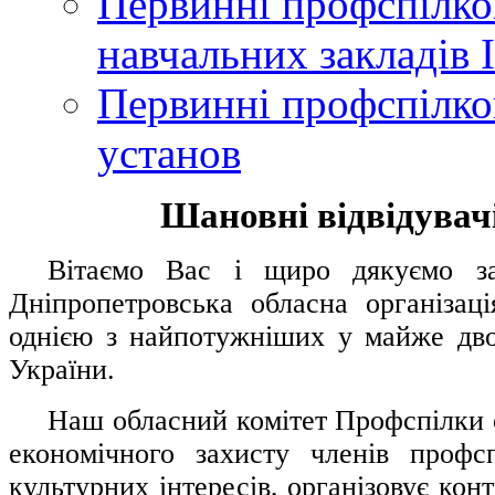
Первинні профспілков
навчальних закладів І
Первинні профспілков
установ
Шановні відвідувачі
....
.
Вітаємо Вас і щиро дякуємо за 
Дніпропетровська обласна організац
однією з найпотужніших у майже дво
України.
.....
Наш обласний комітет Профспілки о
економічного захисту членів профс
культурних інтересів, організовує конт