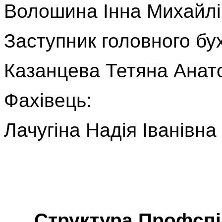
Волошина Інна Михайл
Заступник головного бу
Казанцева Тетяна Анато
Фахівець:
Лачугіна Надія Іванівна
Структура
Профспі