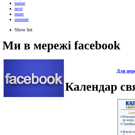
pause
next
mute
unmute
Show list
Ми в мережі facebook
Для пере
Календар свя