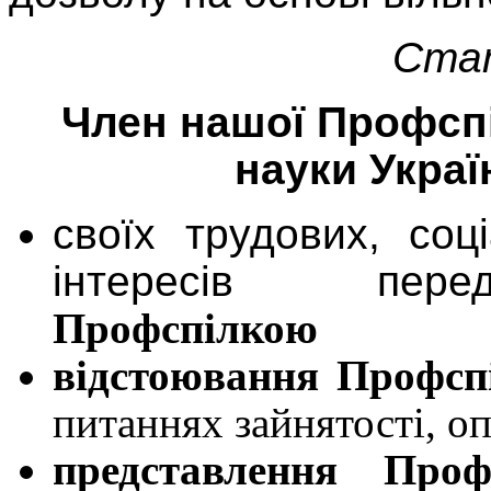
Стат
Член нашої Профспі
науки Укра
своїх трудових, соц
інтересів пере
Профспілкою
відстоювання Профсп
питаннях зайнятості, о
представлення Проф