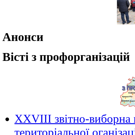
Анонси
Вісті з профорганізацій
ХХVIII звітно-виборна
територіальної оганіза