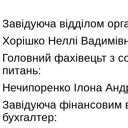
Завідуюча відділом орга
Хорішко Неллі Вадимів
Головний фахівецьт з с
питань:
Нечипоренко Ілона Андр
Завідуюча фінансовим в
бухгалтер: