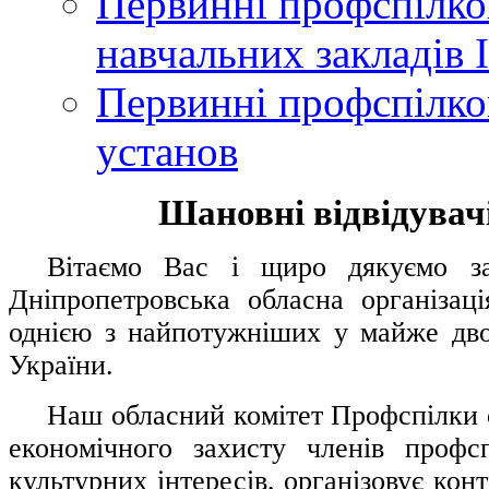
Первинні профспілков
навчальних закладів І
Первинні профспілков
установ
Шановні відвідувачі
....
.
Вітаємо Вас і щиро дякуємо за 
Дніпропетровська обласна організац
однією з найпотужніших у майже дво
України.
.....
Наш обласний комітет Профспілки о
економічного захисту членів профс
культурних інтересів, організовує конт