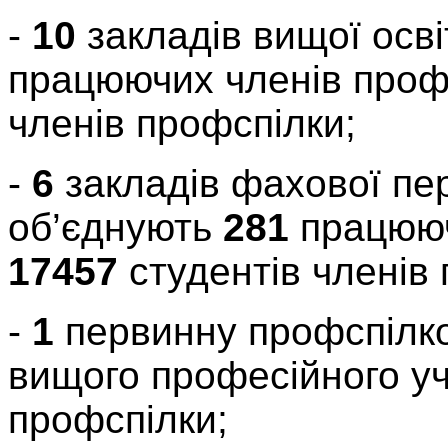
-
10
закладів вищої осві
працюючих членів проф
членів профспілки;
-
6
закладів фахової пер
об’єднують
281
працююч
17457
студентів членів 
-
1
первинну профспілко
вищого професійного у
профспілки;