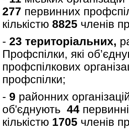
277
первинних профспіл
кількістю
8825
членів п
-
23
територіальних
,
р
Профспілки, які об’єдн
профспілкових організа
профспілки;
-
9
районних організацій
об'єднують
44
первинні 
кількістю
1705
членів п