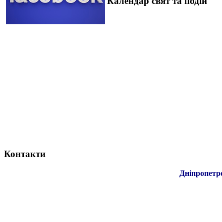
Календар свят та подій
Контакти
Дніпропетр