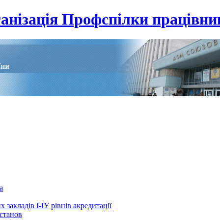
анізація Профспілки працівник
а
 закладів І-ІУ рівнів акредитації
установ