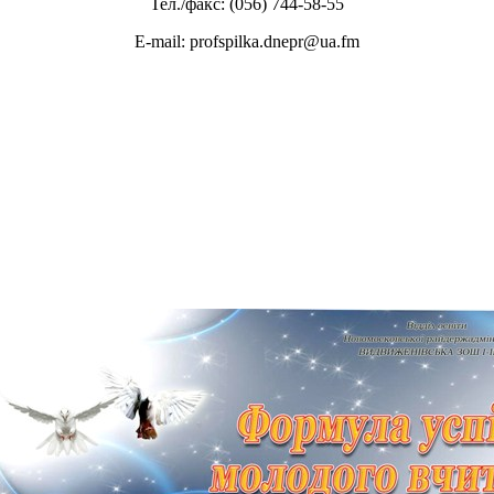
Тел./факс: (056) 744-58-55
E-mail: profspilka.dnepr@ua.fm