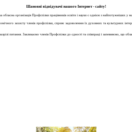
Шановні відвідувачі нашого Інтернет - сайту!
ька обласна організація Профспілки працівників освіти і науки є однією з найпотужніших у 
ічного захисту членів профспілки, сприяє задоволенню їх духовних та культурних інтересів
зрілі питання. Закликаємо членів Профспілки до єдності та співпраці і запевняємо, що обл