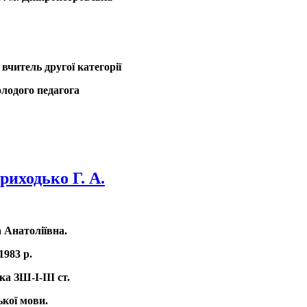
вчитель другої категорії
лодого педагога
риходько Г. А.
 Анатоліївна.
1983 р.
ка ЗШ-І-ІІІ ст.
ької мови.