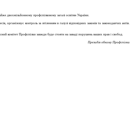
майже двохмільйонному профспілковому загалі освітян України.
, організовує контроль за втіленням в галузі відповідних законів та законодавчих актів.
асний комітет Профспілки завжди буде стояти на заваді порушень ваших прав і свобод.
Президія обкому Профспілки