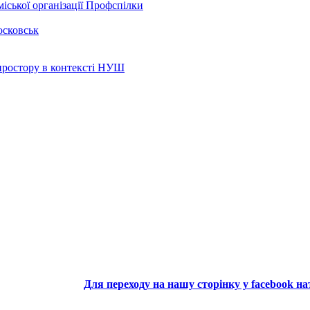
іської організації Профспілки
осковськ
 простору в контексті НУШ
Для переходу на нашу сторінку у facebook н