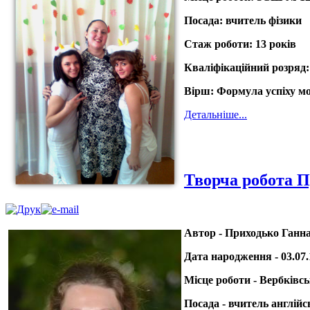
Посада:
вчитель фізики
Стаж роботи:
13 років
Кваліфікаційний розряд:
Вірш:
Формула успіху мо
Детальніше...
Творча робота П
Автор - Приходько Ганна
Дата народження - 03.07.
Місце роботи - Вербківсь
Посада - вчитель англійс