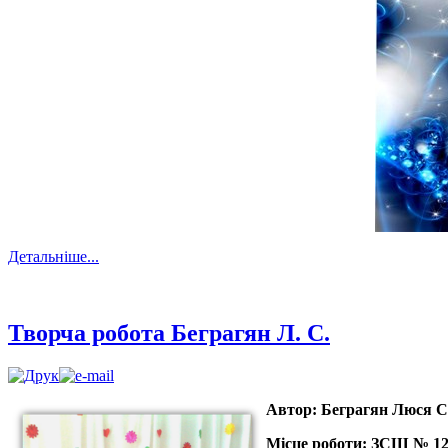
Детальніше...
Творча робота Беграгян Л. С.
Автор:
Беграгян Люся С
Місце роботи:
ЗСШ № 124