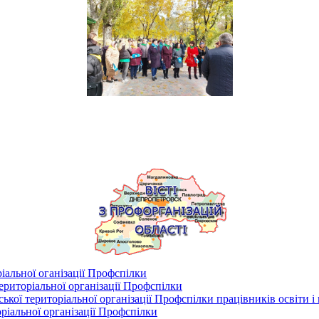
іальної оганізації Профспілки
риторіальної організації Профспілки
кої територіальної організації Профспілки працівників освіти і
ріальної організації Профспілки