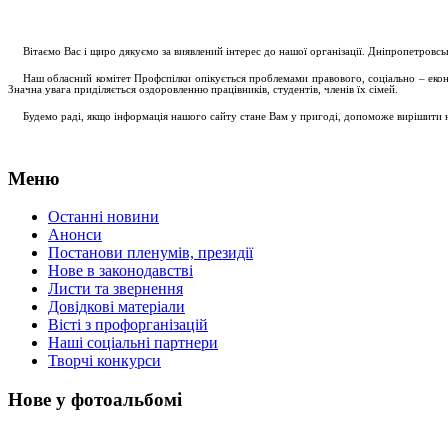
....
.
Вітаємо Вас і щиро дякуємо за виявлений інтерес до нашої організації. Дніпропетровс
.....
Наш обласний комітет Профспілки опікується проблемами правового, соціально – економ
Значна увага приділяється оздоровленню працівників, студентів, членів їх сімей.
.....
Будемо раді, якщо інформація нашого сайту стане Вам у пригоді, допоможе вирішити на
Меню
Останні новини
Анонси
Постанови пленумів, президії
Нове в законодавстві
Листи та звернення
Довідкові матеріали
Вісті з профорганізацій
Наші соціальні партнери
Творчі конкурси
Нове у фотоальбомі