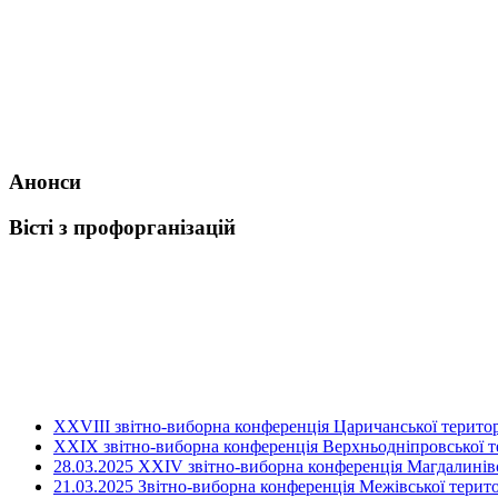
Анонси
Вісті з профорганізацій
ХХVIII звітно-виборна конференція Царичанської територ
XXIX звітно-виборна конференція Верхньодніпровської те
28.03.2025 ХХІV звітно-виборна конференція Магдалинівсь
21.03.2025 Звітно-виборна конференція Межівської терито