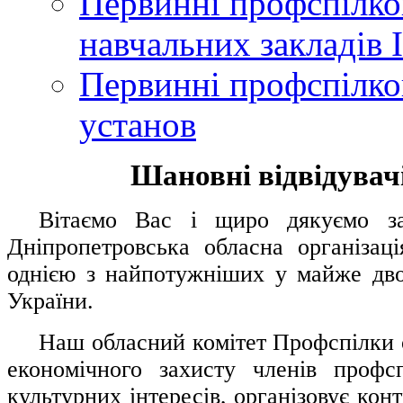
Первинні профспілков
навчальних закладів І
Первинні профспілков
установ
Шановні відвідувачі
....
.
Вітаємо Вас і щиро дякуємо за 
Дніпропетровська обласна організац
однією з найпотужніших у майже дво
України.
.....
Наш обласний комітет Профспілки о
економічного захисту членів профс
культурних інтересів, організовує конт