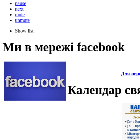
pause
next
mute
unmute
Show list
Ми в мережі facebook
Для пере
Календар свя