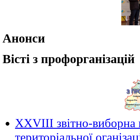
Анонси
Вісті з профорганізацій
ХХVIII звітно-виборна
територіальної оганіза