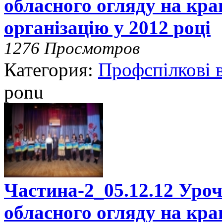
обласного огляду на кр
організацію у 2012 році
1276 Просмотров
Категория:
Профспілкові 
ponu
Частина-2_05.12.12 Уроч
обласного огляду на кр