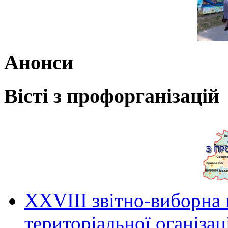
Анонси
Вісті з профорганізацій
ХХVIII звітно-виборна
територіальної оганіза