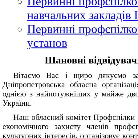
Первинні профспілков
навчальних закладів І
Первинні профспілков
установ
Шановні відвідувачі
....
.
Вітаємо Вас і щиро дякуємо за 
Дніпропетровська обласна організац
однією з найпотужніших у майже дво
України.
.....
Наш обласний комітет Профспілки о
економічного захисту членів профс
культурних інтересів, організовує конт