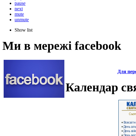
pause
next
mute
unmute
Show list
Ми в мережі facebook
Для пере
Календар свя