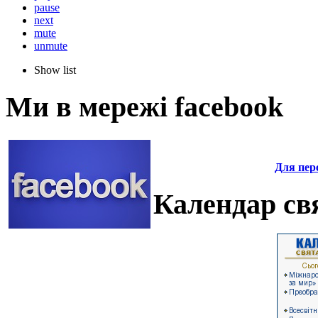
pause
next
mute
unmute
Show list
Ми в мережі facebook
Для пере
Календар свя