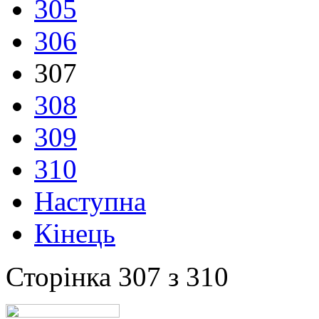
305
306
307
308
309
310
Наступна
Кінець
Сторінка 307 з 310