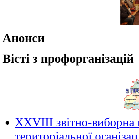
Анонси
Вісті з профорганізацій
ХХVIII звітно-виборна
територіальної оганіза