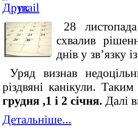
28 листопада
схвалив рішен
днів у зв’язку і
Уряд визнав недоцільн
різдвяні канікули. Таки
грудня ,1 і 2 січня.
Далі в
Детальніше...