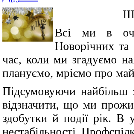
Ш
Всі ми в очі
Новорічних та 
час, коли ми згадуємо на
плануємо, мріємо про май
Підсумовуючи найбільш з
відзначити, що ми прожи
здобутки й події рік. В 
нестабільності Профспілк