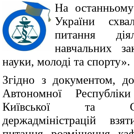
На останньому 
України схва
питання дія
навчальних за
науки, молоді та спорту».
Згідно з документом, до
Автономної Республік
Київської та Сев
держадміністрацій вз
питання розміщення каф