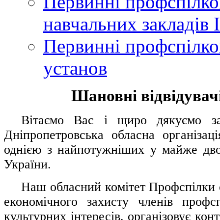
Первинні профспілков
навчальних закладів І
Первинні профспілков
установ
Шановні відвідувачі
....
.
Вітаємо Вас і щиро дякуємо за 
Дніпропетровська обласна організац
однією з найпотужніших у майже дво
України.
.....
Наш обласний комітет Профспілки о
економічного захисту членів профс
культурних інтересів, організовує конт