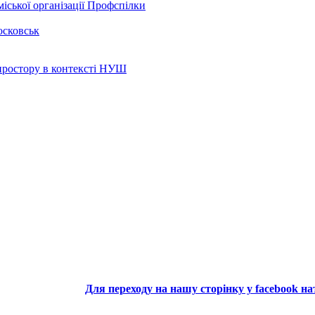
іської організації Профспілки
осковськ
 простору в контексті НУШ
Для переходу на нашу сторінку у facebook н