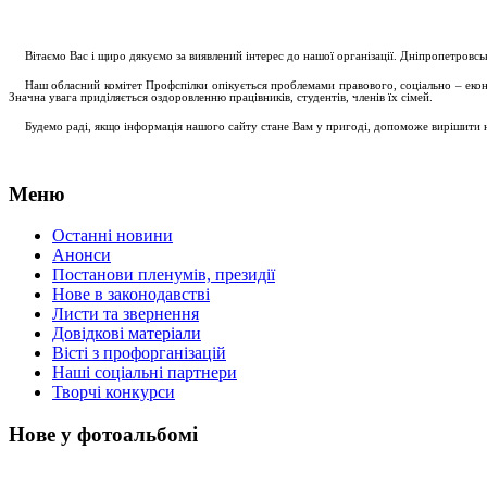
....
.
Вітаємо Вас і щиро дякуємо за виявлений інтерес до нашої організації. Дніпропетровс
.....
Наш обласний комітет Профспілки опікується проблемами правового, соціально – економ
Значна увага приділяється оздоровленню працівників, студентів, членів їх сімей.
.....
Будемо раді, якщо інформація нашого сайту стане Вам у пригоді, допоможе вирішити на
Меню
Останні новини
Анонси
Постанови пленумів, президії
Нове в законодавстві
Листи та звернення
Довідкові матеріали
Вісті з профорганізацій
Наші соціальні партнери
Творчі конкурси
Нове у фотоальбомі