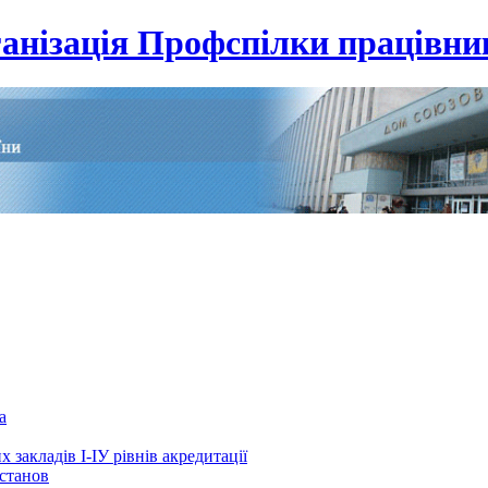
анізація Профспілки працівник
а
 закладів І-ІУ рівнів акредитації
установ