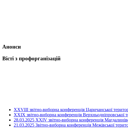
Анонси
Вісті з профорганізацій
ХХVIII звітно-виборна конференція Царичанської територ
XXIX звітно-виборна конференція Верхньодніпровської те
28.03.2025 ХХІV звітно-виборна конференція Магдалинівсь
21.03.2025 Звітно-виборна конференція Межівської терито