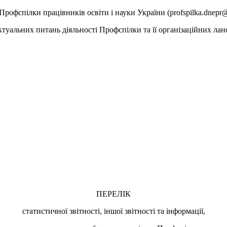
рофспілки працівників освіти і науки України (profspilka.dnepr@і
актуальних питань діяльності Профспілки та її організаційних ла
ПЕРЕЛІК
статистичної звітності, іншої звітності та інформації,