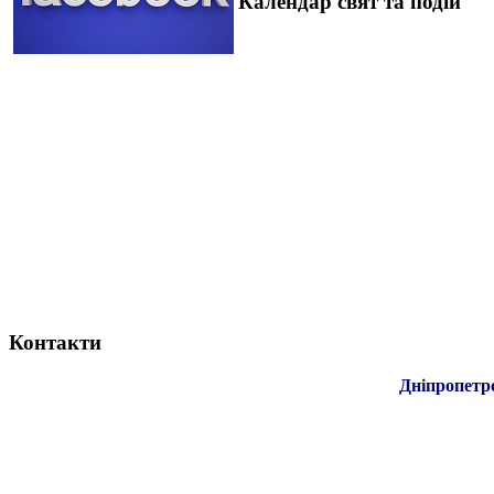
Календар свят та подій
Контакти
Дніпропетр