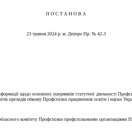
П О С Т А Н О В А
23 травня 2024 р. м. Дніпро Пр. № 42-3
інформації щодо основних напрямків статутної діяльності Проф
ітів президія обкому Профспілки працівників освіти і науки Укр
о обласного комітету Профспілки профспілковими організаціями П