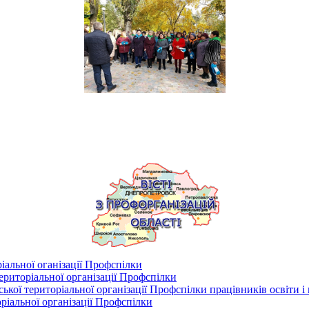
іальної оганізації Профспілки
риторіальної організації Профспілки
кої територіальної організації Профспілки працівників освіти і
ріальної організації Профспілки