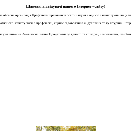
Шановні відвідувачі нашого Інтернет - сайту!
ька обласна організація Профспілки працівників освіти і науки є однією з найпотужніших у 
ічного захисту членів профспілки, сприяє задоволенню їх духовних та культурних інтересів
зрілі питання. Закликаємо членів Профспілки до єдності та співпраці і запевняємо, що обл