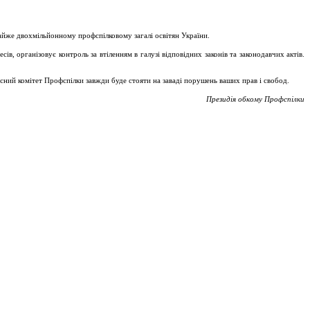
майже двохмільйонному профспілковому загалі освітян України.
, організовує контроль за втіленням в галузі відповідних законів та законодавчих актів.
асний комітет Профспілки завжди буде стояти на заваді порушень ваших прав і свобод.
Президія обкому Профспілки