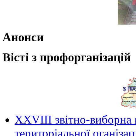
Анонси
Вісті з профорганізацій
ХХVIII звітно-виборна
територіальної оганіза