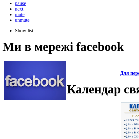
pause
next
mute
unmute
Show list
Ми в мережі facebook
Для пере
Календар свя