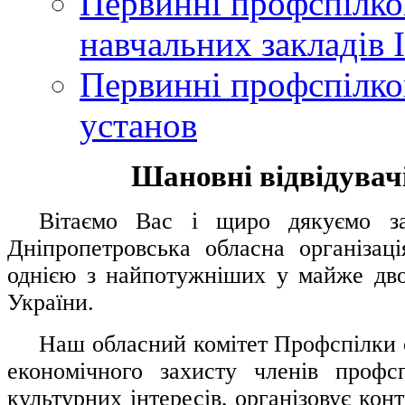
Первинні профспілков
навчальних закладів І
Первинні профспілков
установ
Шановні відвідувачі
....
.
Вітаємо Вас і щиро дякуємо за 
Дніпропетровська обласна організац
однією з найпотужніших у майже дво
України.
.....
Наш обласний комітет Профспілки о
економічного захисту членів профс
культурних інтересів, організовує конт