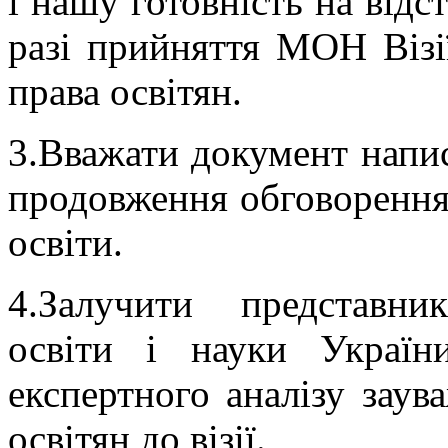
і нашу готовність на відс
разі прийняття МОН Візії
права освітян.
3.Вважати документ напи
продовження обговорення 
освіти.
4.Залучити представни
освіти і науки Україн
експертного аналізу заув
освітян до візії.