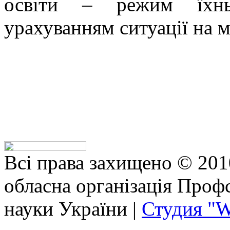
освіти – режим їхнь
урахуванням ситуації на м
Всі права захищено © 201
обласна організація Профс
науки України |
Студия "W
bhojpuri
anushka
exhibitionist
xxx
vido
horny
actor
tamanna
school
servent
مساج
منه
نيك
نيك
كس