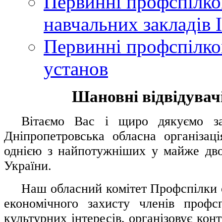
Первинні профспілков
навчальних закладів І
Первинні профспілков
установ
Шановні відвідувачі
....
.
Вітаємо Вас і щиро дякуємо за 
Дніпропетровська обласна організац
однією з найпотужніших у майже дво
України.
.....
Наш обласний комітет Профспілки о
економічного захисту членів профс
культурних інтересів, організовує конт