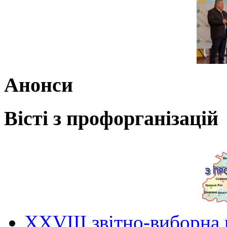
Анонси
Вісті з профорганізацій
ХХVIII звітно-виборна