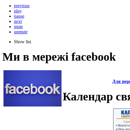
previous
play
pause
next
mute
unmute
Show list
Ми в мережі facebook
Для пере
Календар свя