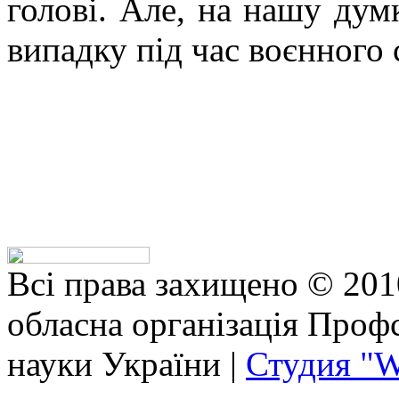
голові. Але, на нашу дум
випадку під час воєнного 
Всі права захищено © 201
обласна організація Профс
науки України |
Студия "W
bhojpuri
anushka
exhibitionist
xxx
vido
horny
actor
tamanna
school
servent
مساج
منه
نيك
نيك
كس