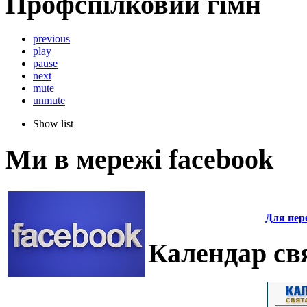
Профспілковий гімн
previous
play
pause
next
mute
unmute
Show list
Ми в мережі facebook
Для пере
Календар свя