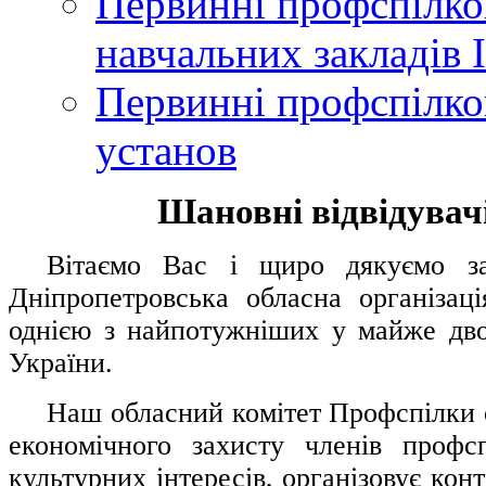
Первинні профспілков
навчальних закладів І
Первинні профспілков
установ
Шановні відвідувачі
....
.
Вітаємо Вас і щиро дякуємо за 
Дніпропетровська обласна організац
однією з найпотужніших у майже дво
України.
.....
Наш обласний комітет Профспілки о
економічного захисту членів профс
культурних інтересів, організовує конт