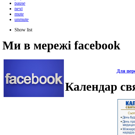
pause
next
mute
unmute
Show list
Ми в мережі facebook
Для пере
Календар свя