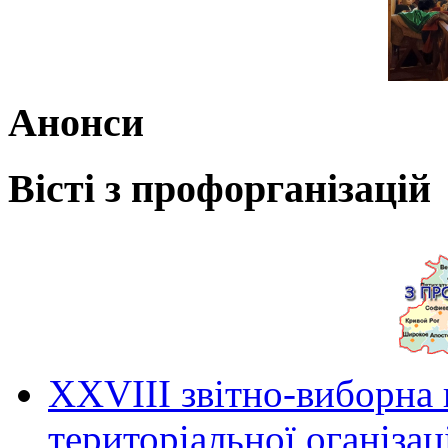
Анонси
Вісті з профорганізацій
ХХVIII звітно-виборна
територіальної оганіза