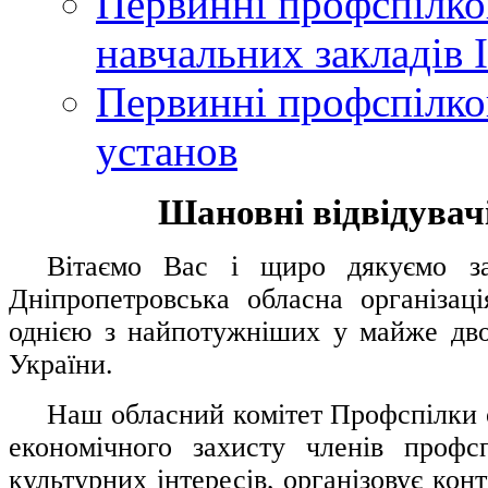
Первинні профспілков
навчальних закладів І
Первинні профспілков
установ
Шановні відвідувачі
....
.
Вітаємо Вас і щиро дякуємо за 
Дніпропетровська обласна організац
однією з найпотужніших у майже дво
України.
.....
Наш обласний комітет Профспілки о
економічного захисту членів профс
культурних інтересів, організовує конт