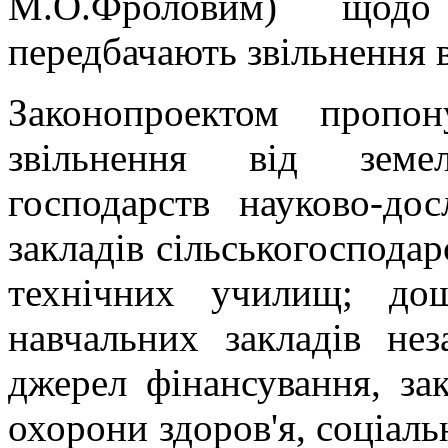
М.О.Фроловим) щодо
передбачають звільнення в
Законопроектом пропо
звільнення від земе
господарств науково-до
закладів сільськогоспода
технічних училищ; дош
навчальних закладів не
джерел фінансування, зак
охорони здоров'я, соціаль