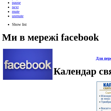
pause
next
mute
unmute
Show list
Ми в мережі facebook
Для пере
Календар свя