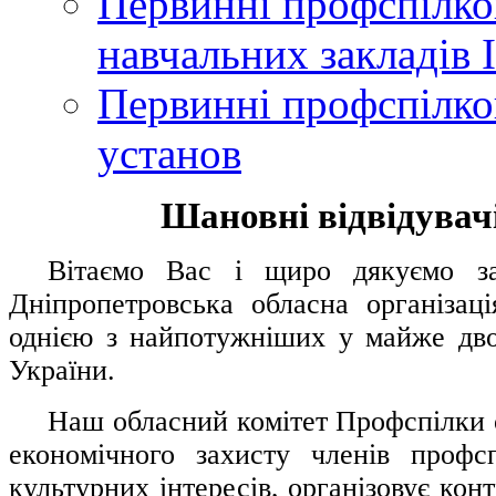
Первинні профспілков
навчальних закладів І
Первинні профспілков
установ
Шановні відвідувачі
....
.
Вітаємо Вас і щиро дякуємо за 
Дніпропетровська обласна організац
однією з найпотужніших у майже дво
України.
.....
Наш обласний комітет Профспілки о
економічного захисту членів профс
культурних інтересів, організовує конт