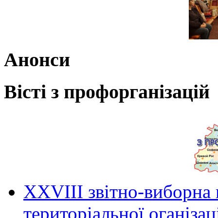
Анонси
Вісті з профорганізацій
ХХVIII звітно-виборна
територіальної оганіза