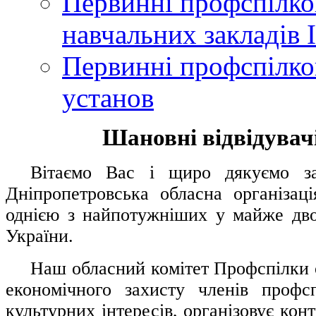
Первинні профспілков
навчальних закладів І
Первинні профспілков
установ
Шановні відвідувачі
....
.
Вітаємо Вас і щиро дякуємо за 
Дніпропетровська обласна організац
однією з найпотужніших у майже дво
України.
.....
Наш обласний комітет Профспілки о
економічного захисту членів профс
культурних інтересів, організовує конт