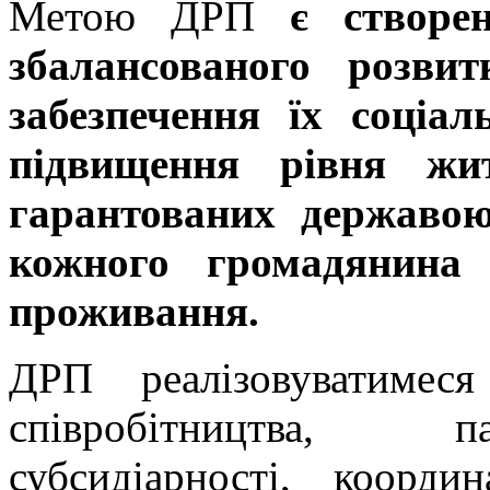
Метою ДРП
є створе
збалансованого розвит
забезпечення їх соціал
підвищення рівня жит
гарантованих державою
кожного громадянина 
проживання.
ДРП реалізовуватимес
співробітництва, па
субсидіарності, координ