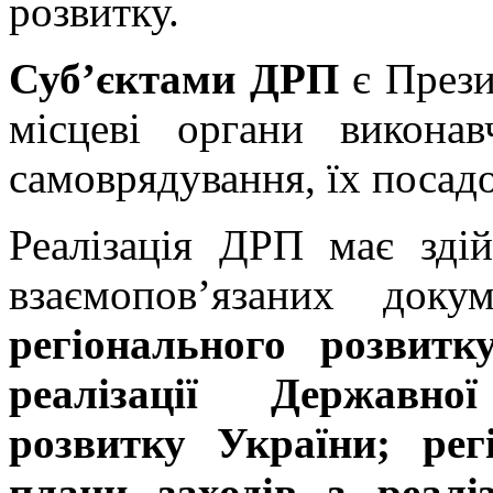
розвитку.
Суб’єктами ДРП
є Прези
місцеві органи виконав
самоврядування, їх посадо
Реалізація ДРП має зді
взаємопов’язаних доку
регіонального розвит
реалізації Державної
розвитку України; регі
плани заходів з реаліз