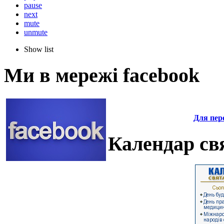
pause
next
mute
unmute
Show list
Ми в мережі facebook
Для пере
Календар свя