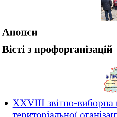
Анонси
Вісті з профорганізацій
ХХVIII звітно-виборна
територіальної оганіза