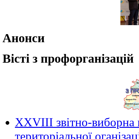
Анонси
Вісті з профорганізацій
ХХVIII звітно-виборна
територіальної оганіза