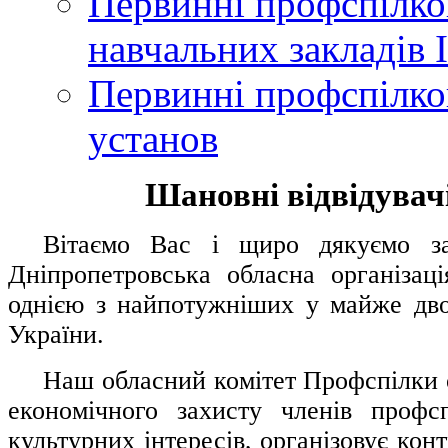
Первинні профспілков
навчальних закладів І
Первинні профспілков
установ
Шановні відвідувачі
....
.
Вітаємо Вас і щиро дякуємо за 
Дніпропетровська обласна організац
однією з найпотужніших у майже дво
України.
.....
Наш обласний комітет Профспілки о
економічного захисту членів профс
культурних інтересів, організовує конт