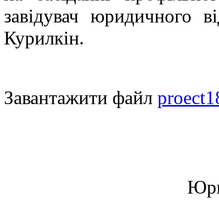
завідувач юридичного в
Курилкін.
Завантажити файл
proect1
Юри