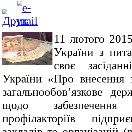
11 лютого 2015
України з пита
своє засідан
України «Про внесення 
загальнообов’язкове дер
щодо забезпечення ф
профілакторіїв підпри
закладів та організацій 