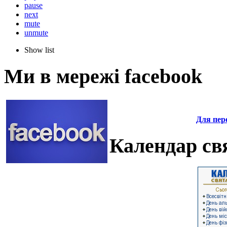
pause
next
mute
unmute
Show list
Ми в мережі facebook
Для пере
Календар свя