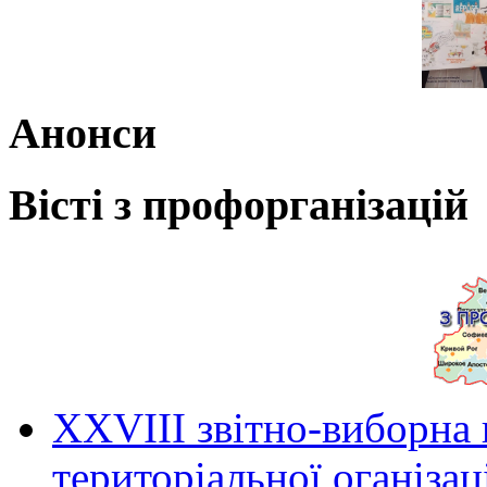
Анонси
Вісті з профорганізацій
ХХVIII звітно-виборна
територіальної оганіза