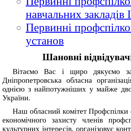
Первинні профспілков
навчальних закладів І
Первинні профспілков
установ
Шановні відвідувачі
....
.
Вітаємо Вас і щиро дякуємо за 
Дніпропетровська обласна організац
однією з найпотужніших у майже дво
України.
.....
Наш обласний комітет Профспілки о
економічного захисту членів профс
культурних інтересів, організовує конт