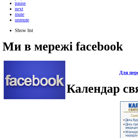
pause
next
mute
unmute
Show list
Ми в мережі facebook
Для пере
Календар свя