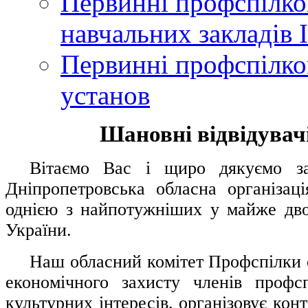
Первинні профспілков
навчальних закладів І
Первинні профспілков
установ
Шановні відвідувачі
....
.
Вітаємо Вас і щиро дякуємо за 
Дніпропетровська обласна організац
однією з найпотужніших у майже дво
України.
.....
Наш обласний комітет Профспілки о
економічного захисту членів профс
культурних інтересів, організовує конт