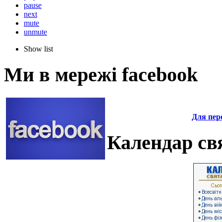
pause
next
mute
unmute
Show list
Ми в мережі facebook
Для пере
Календар свя