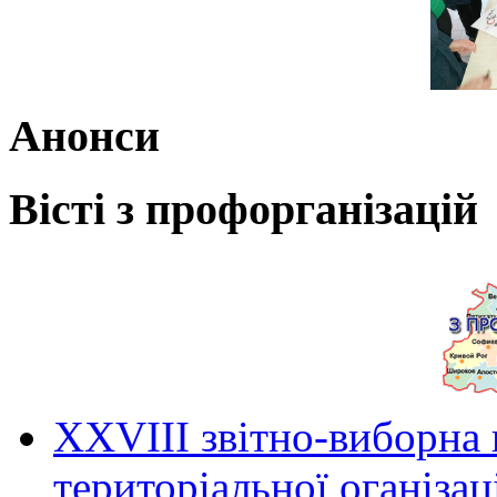
Анонси
Вісті з профорганізацій
ХХVIII звітно-виборна
територіальної оганіза