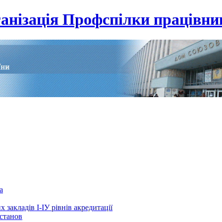
анізація Профспілки працівник
а
 закладів І-ІУ рівнів акредитації
установ