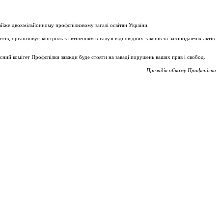
майже двохмільйонному профспілковому загалі освітян України.
, організовує контроль за втіленням в галузі відповідних законів та законодавчих актів.
асний комітет Профспілки завжди буде стояти на заваді порушень ваших прав і свобод.
Президія обкому Профспілки