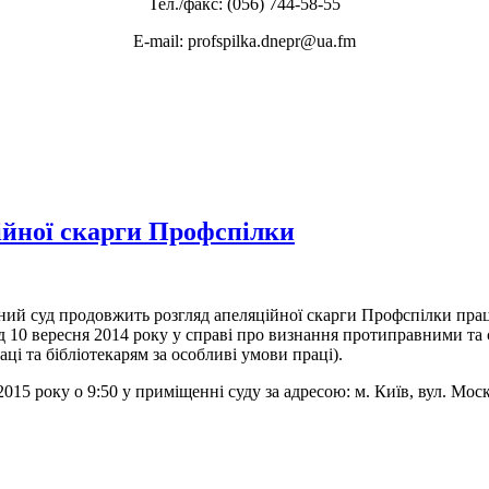
Тел./факс: (056) 744-58-55
E-mail: profspilka.dnepr@ua.fm
ційної скарги Профспілки
ний суд продовжить розгляд апеляційної скарги Профспілки прац
ід 10 вересня 2014 року у справі про визнання протиправними та
ці та бібліотекарям за особливі умови праці).
2015 року о 9:50 у приміщенні суду за адресою: м. Київ, вул. Моск