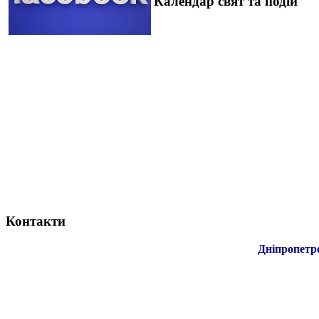
Календар свят та подій
Контакти
Дніпропетр