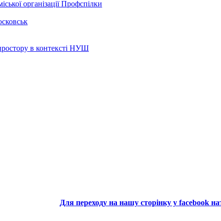
іської організації Профспілки
осковськ
 простору в контексті НУШ
Для переходу на нашу сторінку у facebook н