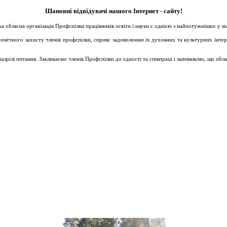
Шановні відвідувачі нашого Інтернет - сайту!
ька обласна організація Профспілки працівників освіти і науки є однією з найпотужніших у 
ічного захисту членів профспілки, сприяє задоволенню їх духовних та культурних інтересів
зрілі питання. Закликаємо членів Профспілки до єдності та співпраці і запевняємо, що обл