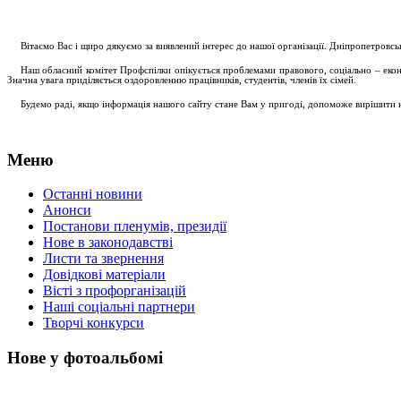
....
.
Вітаємо Вас і щиро дякуємо за виявлений інтерес до нашої організації. Дніпропетровс
.....
Наш обласний комітет Профспілки опікується проблемами правового, соціально – економ
Значна увага приділяється оздоровленню працівників, студентів, членів їх сімей.
.....
Будемо раді, якщо інформація нашого сайту стане Вам у пригоді, допоможе вирішити на
Меню
Останні новини
Анонси
Постанови пленумів, президії
Нове в законодавстві
Листи та звернення
Довідкові матеріали
Вісті з профорганізацій
Наші соціальні партнери
Творчі конкурси
Нове у фотоальбомі