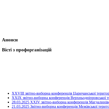
Анонси
Вісті з профорганізацій
ХХVIII звітно-виборна конференція Царичанської територ
XXIX звітно-виборна конференція Верхньодніпровської те
28.03.2025 ХХІV звітно-виборна конференція Магдалинівсь
21.03.2025 Звітно-виборна конференція Межівської терито