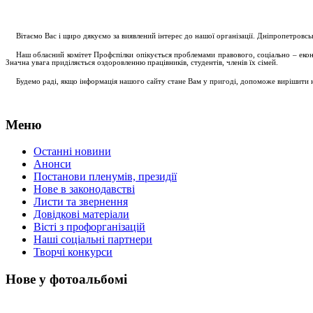
....
.
Вітаємо Вас і щиро дякуємо за виявлений інтерес до нашої організації. Дніпропетровс
.....
Наш обласний комітет Профспілки опікується проблемами правового, соціально – економ
Значна увага приділяється оздоровленню працівників, студентів, членів їх сімей.
.....
Будемо раді, якщо інформація нашого сайту стане Вам у пригоді, допоможе вирішити на
Меню
Останні новини
Анонси
Постанови пленумів, президії
Нове в законодавстві
Листи та звернення
Довідкові матеріали
Вісті з профорганізацій
Наші соціальні партнери
Творчі конкурси
Нове у фотоальбомі