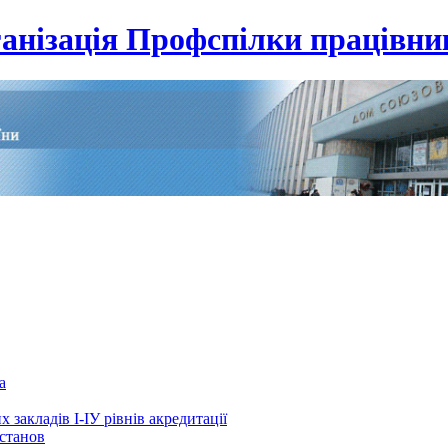
анізація Профспілки працівник
а
 закладів І-ІУ рівнів акредитації
установ