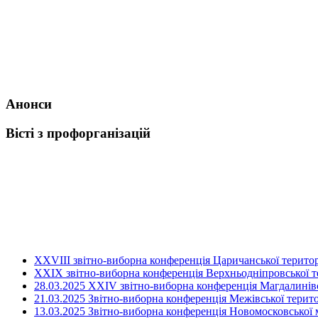
Анонси
Вісті з профорганізацій
ХХVIII звітно-виборна конференція Царичанської територ
XXIX звітно-виборна конференція Верхньодніпровської те
28.03.2025 ХХІV звітно-виборна конференція Магдалинівсь
21.03.2025 Звітно-виборна конференція Межівської терито
13.03.2025 Звітно-виборна конференція Новомосковської м