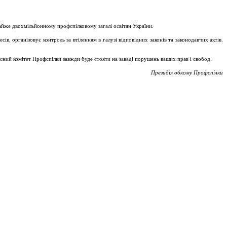
майже двохмільйонному профспілковому загалі освітян України.
, організовує контроль за втіленням в галузі відповідних законів та законодавчих актів.
асний комітет Профспілки завжди буде стояти на заваді порушень ваших прав і свобод.
Президія обкому Профспілки