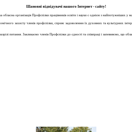
Шановні відвідувачі нашого Інтернет - сайту!
ька обласна організація Профспілки працівників освіти і науки є однією з найпотужніших у 
ічного захисту членів профспілки, сприяє задоволенню їх духовних та культурних інтересів
зрілі питання. Закликаємо членів Профспілки до єдності та співпраці і запевняємо, що обл