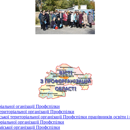
іальної оганізації Профспілки
риторіальної організації Профспілки
кої територіальної організації Профспілки працівників освіти і
ріальної організації Профспілки
іської організації Профспілки