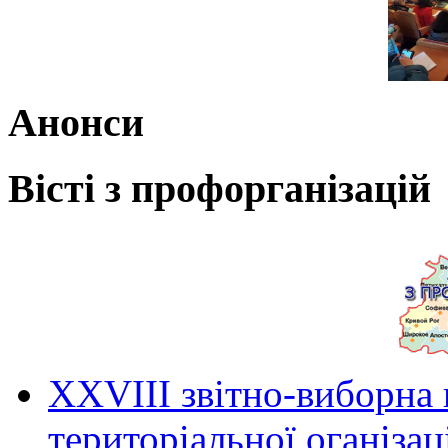
Анонси
Вісті з профорганізацій
ХХVIII звітно-виборна
територіальної оганіза