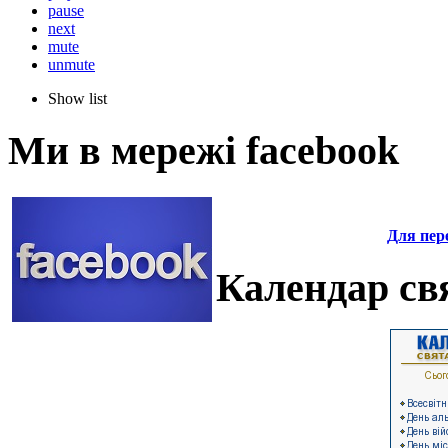
pause
next
mute
unmute
Show list
Ми в мережі facebook
Для пере
Календар свя