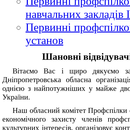
Первинні профспілков
навчальних закладів І
Первинні профспілков
установ
Шановні відвідувачі
....
.
Вітаємо Вас і щиро дякуємо за 
Дніпропетровська обласна організац
однією з найпотужніших у майже дво
України.
.....
Наш обласний комітет Профспілки о
економічного захисту членів профс
культурних інтересів, організовує конт