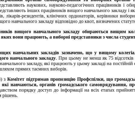
едставляють наукових, науково-педагогічних працівників і обир
 представляють інших працівників вищого навчального закладу і я
рнів, лікарів-резидентів, клінічних ординаторів, керівники виб
ищого навчального закладу відповідно до квот, визначених стату
івників вищого навчального закладу обираються вищим ко
у яких вони працюють, а виборні представники з числа студе
ищих навчальних закладів зазначено, що у вищому колегіа
ищого навчального закладу
. При цьому не менш як 75 відсотків
навчального закладу, які працюють у цьому закладі на постійній о
) шляхом прямих таємних виборів.
) з
Комітет підтримав пропозицію Профспілки, що громадськ
, які навчаються, органів громадського самоврядування, проф
авством порядку доступ до інформації на всіх етапах прийняття
 рішень.