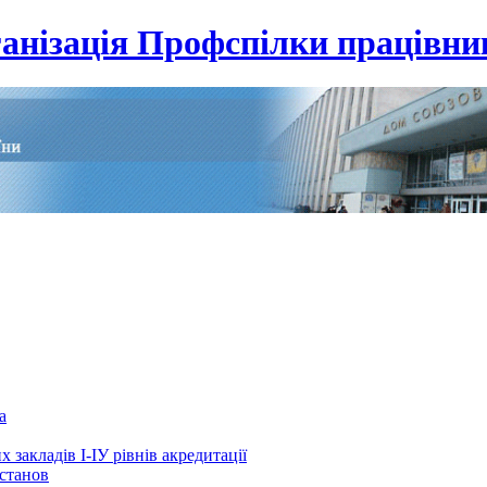
анізація Профспілки працівник
а
 закладів І-ІУ рівнів акредитації
установ