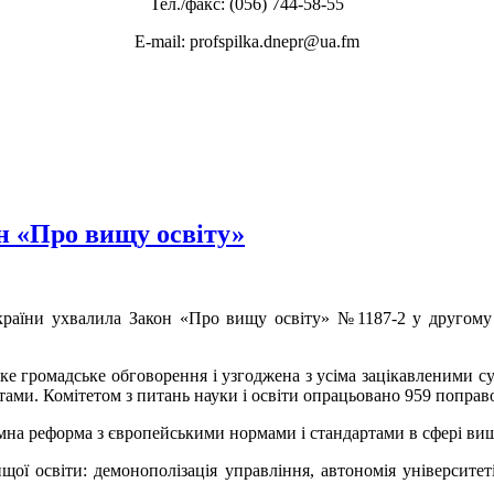
Тел./факс: (056) 744-58-55
E-mail: profspilka.dnepr@ua.fm
н «Про вищу освіту»
раїни ухвалила Закон «Про вищу освіту» №1187-2 у другому 
е громадське обговорення і узгоджена з усіма зацікавленими с
ами. Комітетом з питань науки і освіти опрацьовано 959 поправо
на реформа з європейськими нормами і стандартами в сфері вищо
ї освіти: демонополізація управління, автономія університеті