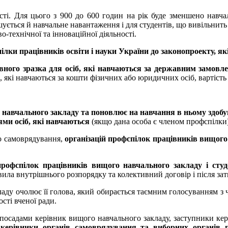
ості. Для цього з 900 до 600 годин на рік буде зменшено навча
ується й навчальне навантаження і для студентів, що вивільнить
о-технічної та інноваційної діяльності.
ілки працівників освіти і науки України до законопроекту, як
вного зразка для осіб, які навчаються за державним замо
б, які навчаються за кошти фізичних або юридичних осіб, вартіст
 навчального закладу та поновлює на навчання в ньому здобу
ми осіб, які навчаються
(якщо дана особа є членом профспілки)
го самоврядування,
організацій
профспілок працівників вищого 
рофспілок працівників вищого навчального закладу і студ
ла внутрішнього розпорядку та колективний договір і після зат
аду очолює її голова, який обирається таємним голосуванням з ч
ості вченої ради.
посадами керівник вищого навчального закладу, заступники кері
,
керівники органів самоврядування та виборних органів 