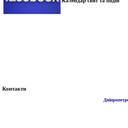
Календар свят та подій
Контакти
Дніпропетр