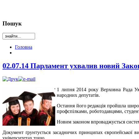
Пошук
Головна
02.07.14 Парламент ухвалив новий Зако
1 липня 2014 року Верховна Рада Ук
народних депутатів.
Остання його редакція пройшла широк
профспілками, роботодавцями, студент
Новим законом впроваджується систем
Документ ґрунтується засадничих принципах європейської вищо
університетах тощо.