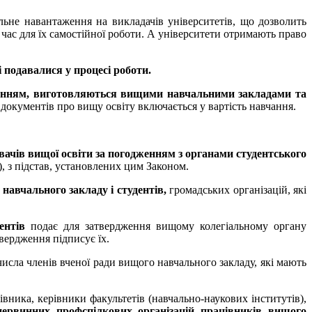
льне навантаження на викладачів університетів, що дозволить
 час для їх самостійної роботи. А університети отримають право
і подавалися у процесі роботи.
вленням, виготовляються вищими навчальними закладами та
ь документів про вищу освіту включається у вартість навчання.
вачів вищої освіти за погодженням з органами студентського
, з підстав, установлених цим Законом.
навчального закладу і студентів,
громадських організацій, які
ентів
подає для затвердження вищому колегіальному органу
вердження підписує їх.
исла членів вченої ради вищого навчального закладу, які мають
вника, керівники факультетів (навчально-наукових інститутів),
первинних профспілкових організацій працівників вищого