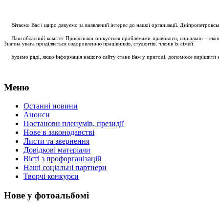
....
.
Вітаємо Вас і щиро дякуємо за виявлений інтерес до нашої організації. Дніпропетровс
.....
Наш обласний комітет Профспілки опікується проблемами правового, соціально – економ
Значна увага приділяється оздоровленню працівників, студентів, членів їх сімей.
.....
Будемо раді, якщо інформація нашого сайту стане Вам у пригоді, допоможе вирішити на
Меню
Останні новини
Анонси
Постанови пленумів, президії
Нове в законодавстві
Листи та звернення
Довідкові матеріали
Вісті з профорганізацій
Наші соціальні партнери
Творчі конкурси
Нове у фотоальбомі