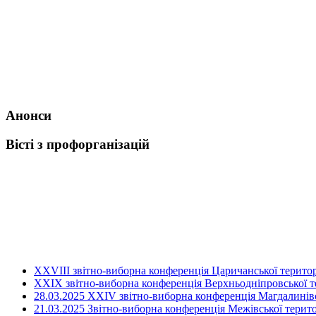
Анонси
Вісті з профорганізацій
ХХVIII звітно-виборна конференція Царичанської територ
XXIX звітно-виборна конференція Верхньодніпровської те
28.03.2025 ХХІV звітно-виборна конференція Магдалинівсь
21.03.2025 Звітно-виборна конференція Межівської терито