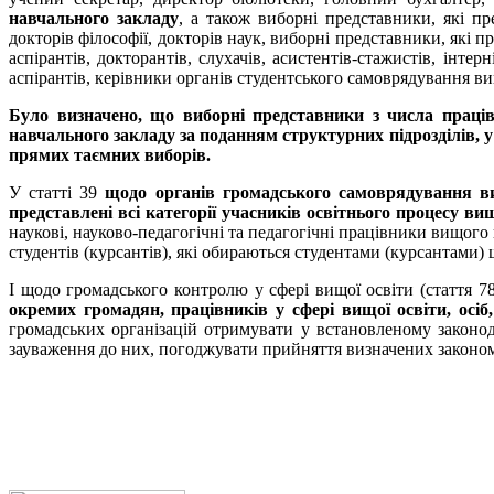
навчального закладу
, а також виборні представники, які пр
докторів філософії, докторів наук, виборні представники, які
аспірантів, докторантів, слухачів, асистентів-стажистів, інте
аспірантів, керівники органів студентського самоврядування в
Було визначено, що виборні представники з числа прац
навчального закладу за поданням структурних підрозділів, 
прямих таємних виборів.
У статті 39
щодо органів громадського самоврядування в
представлені всі категорії учасників освітнього процесу в
наукові, науково-педагогічні та педагогічні працівники вищого 
студентів (курсантів), які обираються студентами (курсантами
І щодо
громадського контролю у сфері вищої освіти (стаття 78
окремих громадян, працівників у сфері вищої освіти, осіб
громадських організацій отримувати у встановленому законод
зауваження до них, погоджувати прийняття визначених законом