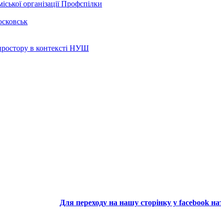
іської організації Профспілки
осковськ
 простору в контексті НУШ
Для переходу на нашу сторінку у facebook н