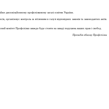
майже двохмільйонному профспілковому загалі освітян України.
, організовує контроль за втіленням в галузі відповідних законів та законодавчих актів.
асний комітет Профспілки завжди буде стояти на заваді порушень ваших прав і свобод.
Президія обкому Профспілки