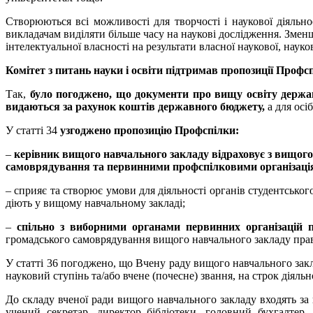
Створюються всі можливості для творчості і наукової діяльн
викладачам виділяти більше часу на наукові дослідження. Зменш
інтелектуальної власності на результати власної наукової, науков
Комітет з питань науки і освіти підтримав пропозиції Профсп
Так,
було погоджено, що документи про вищу освіту держа
видаються за рахунок коштів державного бюджету,
а для осі
У статті 34
узгоджено пропозицію Профспілки:
–
керівник вищого навчального закладу відраховує з вищого
самоврядування та первинними профспілковими організація
– сприяє та створює умови для діяльності органів студентсько
діють у вищому навчальному закладі;
–
спільно з виборними органами первинних організацій п
громадського самоврядування вищого навчального закладу прави
У статті 36 погоджено, що Вчену раду вищого навчального закл
науковий ступінь та/або вчене (почесне) звання, на строк діяльн
До складу вченої ради вищого навчального закладу входять за 
учений секретар, директор бібліотеки, головний бухгалтер