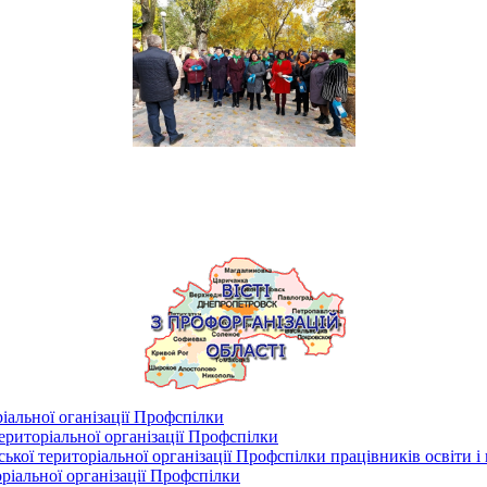
іальної оганізації Профспілки
риторіальної організації Профспілки
кої територіальної організації Профспілки працівників освіти і
ріальної організації Профспілки