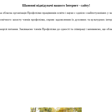
Шановні відвідувачі нашого Інтернет - сайту!
ька обласна організація Профспілки працівників освіти і науки є однією з найпотужніших у 
ічного захисту членів профспілки, сприяє задоволенню їх духовних та культурних інтересів
зрілі питання. Закликаємо членів Профспілки до єдності та співпраці і запевняємо, що обл