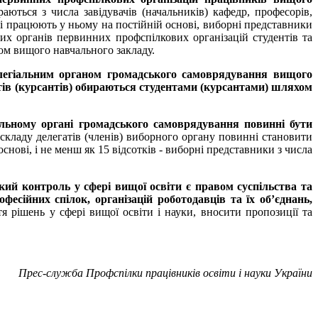
аються з числа завідувачів (начальників) кафедр, професорів,
кі працюють у ньому на постійній основі, виборні представники
орних органів первинних профспілкових організацій студентів та
том вищого навчального закладу.
легіальним органом громадського самоврядування вищого
нтів (курсантів) обираються студентами (курсантами) шляхом
льному органі громадського самоврядування повинні бути
 складу делегатів (членів) виборного органу повинні становити
снові, і не менш як 15 відсотків - виборні представники з числа
ий контроль у сфері вищої освіти є правом суспільства та
есійних спілок, організацій роботодавців та їх об’єднань,
 рішень у сфері вищої освіти і науки, вносити пропозиції та
Прес-служба Профспілки працівників освіти і науки України