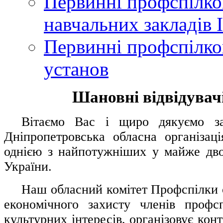
Первинні профспілков
навчальних закладів І
Первинні профспілков
установ
Шановні відвідувачі
....
.
Вітаємо Вас і щиро дякуємо за 
Дніпропетровська обласна організац
однією з найпотужніших у майже дво
України.
.....
Наш обласний комітет Профспілки о
економічного захисту членів профс
культурних інтересів, організовує конт