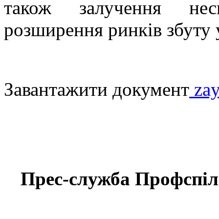
також залучення несп
розширення ринків збуту у
Завантажити документ
zay
Прес-служба Профспілк