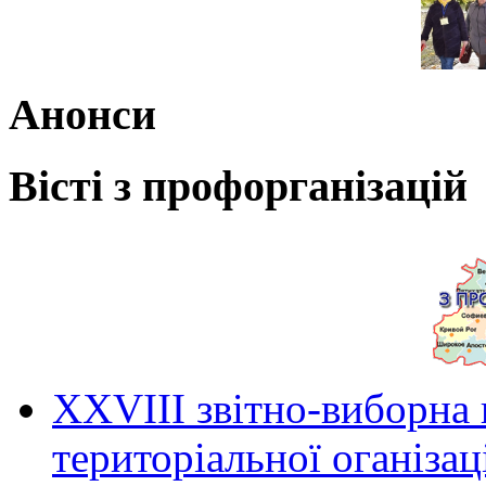
Анонси
Вісті з профорганізацій
ХХVIII звітно-виборна
територіальної оганіза