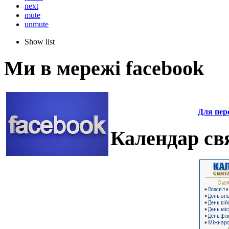
next
mute
unmute
Show list
Ми в мережі facebook
Для пере
Календар свя