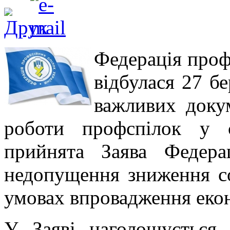
Федерація проф
відбулася 27 б
важливих докум
роботи профспілок у 
прийнята Заява Федера
недопущення зниження со
умовах впровадження еко
У Заяві наголошується