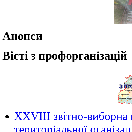
Анонси
Вісті з профорганізацій
ХХVIII звітно-виборна
територіальної оганіза