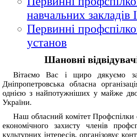
Первинні профспілков
навчальних закладів І
Первинні профспілков
установ
Шановні відвідувачі
....
.
Вітаємо Вас і щиро дякуємо за 
Дніпропетровська обласна організац
однією з найпотужніших у майже дво
України.
.....
Наш обласний комітет Профспілки о
економічного захисту членів профс
культурних інтересів, організовує конт