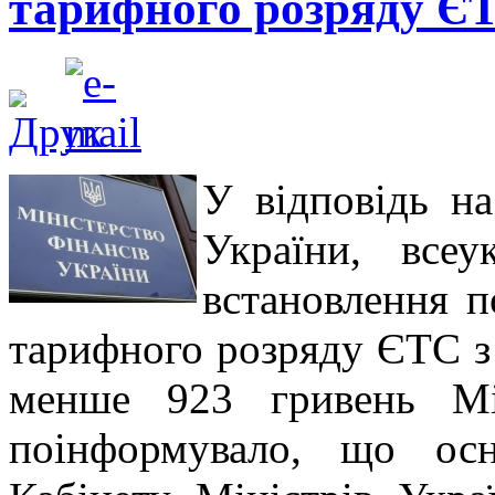
тарифного розряду Є
У відповідь на
України, всеу
встановлення п
тарифного розряду ЄТС з 
менше 923 гривень Мін
поінформувало, що осн