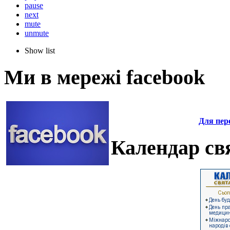
pause
next
mute
unmute
Show list
Ми в мережі facebook
Для пере
Календар свя