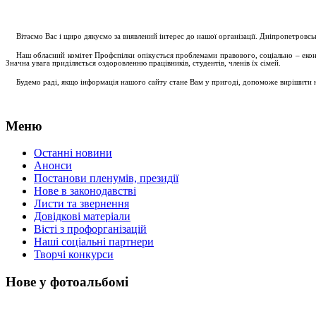
....
.
Вітаємо Вас і щиро дякуємо за виявлений інтерес до нашої організації. Дніпропетровс
.....
Наш обласний комітет Профспілки опікується проблемами правового, соціально – економ
Значна увага приділяється оздоровленню працівників, студентів, членів їх сімей.
.....
Будемо раді, якщо інформація нашого сайту стане Вам у пригоді, допоможе вирішити на
Меню
Останні новини
Анонси
Постанови пленумів, президії
Нове в законодавстві
Листи та звернення
Довідкові матеріали
Вісті з профорганізацій
Наші соціальні партнери
Творчі конкурси
Нове у фотоальбомі