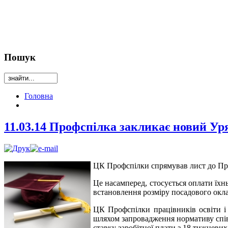
Пошук
Головна
11.03.14 Профспілка закликає новий Уря
ЦК Профспілки спрямував лист до Пре
Це насамперед, стосується оплати їхн
встановлення розміру посадового окла
ЦК Профспілки працівників освіти і 
шляхом запровадження нормативу співв
ставку заробітної плати з 18 тижневих