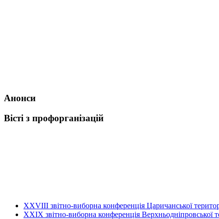
Анонси
Вісті з профорганізацій
ХХVIII звітно-виборна конференція Царичанської територ
XXIX звітно-виборна конференція Верхньодніпровської те