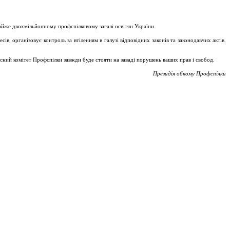
майже двохмільйонному профспілковому загалі освітян України.
, організовує контроль за втіленням в галузі відповідних законів та законодавчих актів.
асний комітет Профспілки завжди буде стояти на заваді порушень ваших прав і свобод.
Президія обкому Профспілки