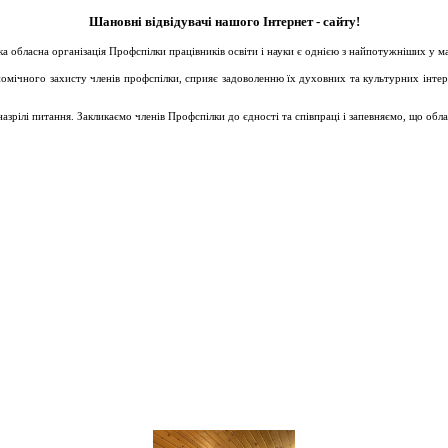
Шановні відвідувачі нашого Інтернет - сайту!
ька обласна організація Профспілки працівників освіти і науки є однією з найпотужніших у 
ічного захисту членів профспілки, сприяє задоволенню їх духовних та культурних інтересів
зрілі питання. Закликаємо членів Профспілки до єдності та співпраці і запевняємо, що обл