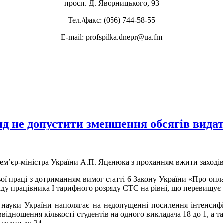
просп. Д. Яворницького, 93
Тел./факс: (056) 744-58-55
E-mail: profspilka.dnepr@ua.fm
д не допустити зменшення обсягів видат
м’єр-міністра України А.П. Яценюка з проханням вжити заходів 
ьої праці з дотриманням вимог статті 6 Закону України «Про опл
ду працівника І тарифного розряду ЄТС на рівні, що перевищує м
науки України наполягає на недопущенні посилення інтенсифік
ідношення кількості студентів на одного викладача 18 до 1, а 
 годин до 24.