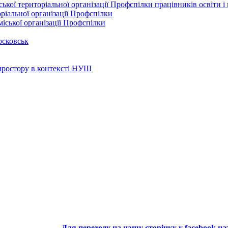
кої територіальної організації Профспілки працівників освіти і
ріальної організації Профспілки
іської організації Профспілки
осковськ
 простору в контексті НУШ
Для переходу на нашу сторінку у facebook н