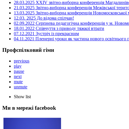
28.03.2025 ХХІV звітно-виборна конференція Магдалинівсь
21.03.2025 Звітно-виборна конференція Межівської терито
13.03.2025 Звітно-виборна конференція Новомосковської м
12.03. 2025 До відома спілчан!
02.09.2022 Серпнева педагогічна конференція у м. Новом
18.01.2022 Співчуття з приводу тяжкої втрати
07.12.2021 Зустріч із прекрасним
04.11.2021 Пленерні уроки як частина нового освітнього
Профспілковий гімн
previous
play
pause
next
mute
unmute
Show list
Ми в мережі facebook