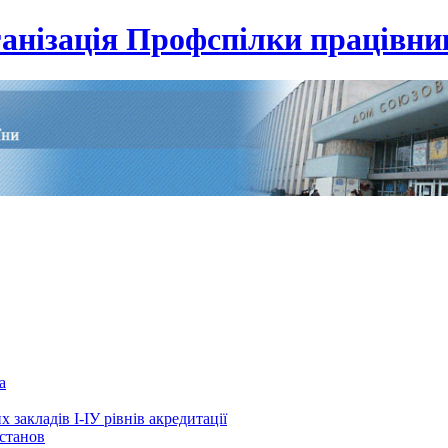
анізація Профспілки працівник
а
 закладів І-ІУ рівнів акредитації
установ