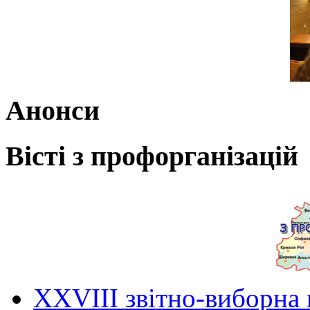
Анонси
Вісті з профорганізацій
ХХVIII звітно-виборна