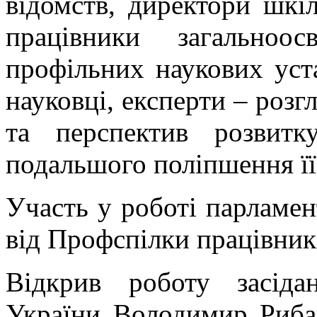
відомств, директори шкіл
працівники загальноос
профільних наукових уста
науковці, експерти – розг
та перспектив розвитк
подальшого поліпшення її 
Участь у роботі парламен
від Профспілки працівникі
Відкрив роботу засід
України Володимир Рибак