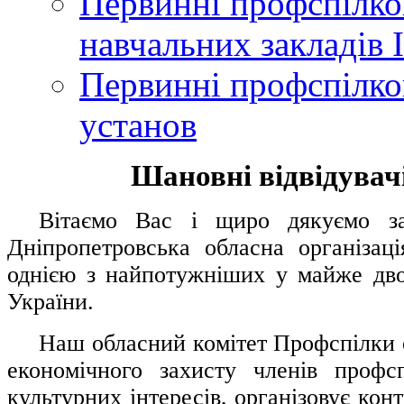
Первинні профспілков
навчальних закладів І
Первинні профспілков
установ
Шановні відвідувачі
....
.
Вітаємо Вас і щиро дякуємо за 
Дніпропетровська обласна організац
однією з найпотужніших у майже дво
України.
.....
Наш обласний комітет Профспілки о
економічного захисту членів профс
культурних інтересів, організовує конт