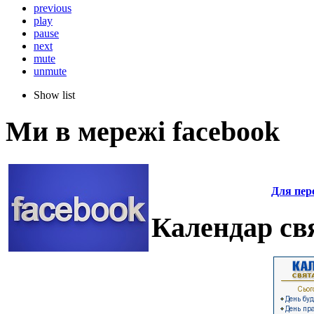
previous
play
pause
next
mute
unmute
Show list
Ми в мережі facebook
Для пере
Календар свя