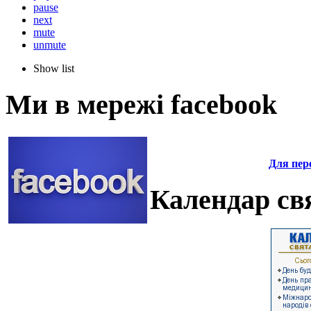
pause
next
mute
unmute
Show list
Ми в мережі facebook
Для пере
Календар свя