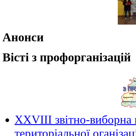
Анонси
Вісті з профорганізацій
ХХVIII звітно-виборна
територіальної оганіза