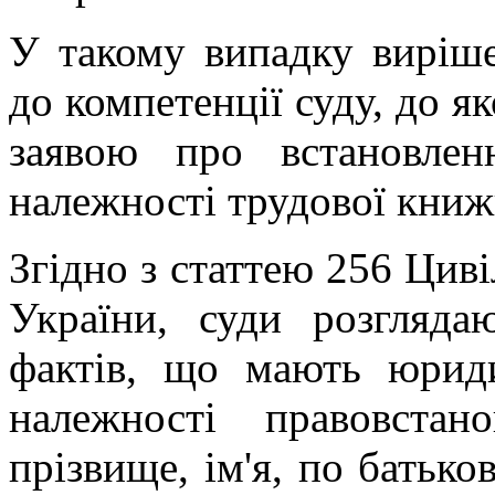
У такому випадку виріш
до компетенції суду, до я
заявою про встановле
належності трудової книж
Згідно з статтею 256 Цив
України, суди розгляда
фактів, що мають юрид
належності правовстан
прізвище, ім'я, по батьков