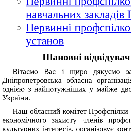
Первинні профспілков
навчальних закладів І
Первинні профспілков
установ
Шановні відвідувачі
....
.
Вітаємо Вас і щиро дякуємо за 
Дніпропетровська обласна організац
однією з найпотужніших у майже дво
України.
.....
Наш обласний комітет Профспілки о
економічного захисту членів профс
культурних інтересів, організовує конт