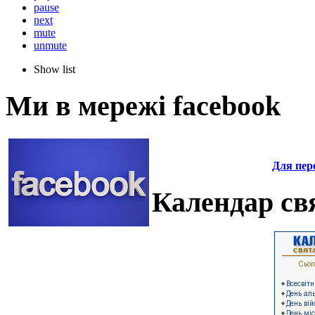
pause
next
mute
unmute
Show list
Ми в мережі facebook
Для пере
Календар свя