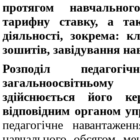
протягом навчально
тарифну ставку, а та
діяльності, зокрема: к
зошитів, завідування н
Розподіл педагог
загальноосвітньом
здійснюється його ке
відповідним органом уп
педагогічне навантаженн
навчального обсягом ме