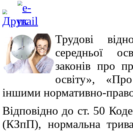
Трудові відн
середньої ос
законів про п
освіту», «Про
іншими нормативно-право
Відповідно до ст. 50 Код
(КЗпП), нормальна трив