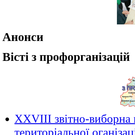
Анонси
Вісті з профорганізацій
ХХVIII звітно-виборна
територіальної оганіза