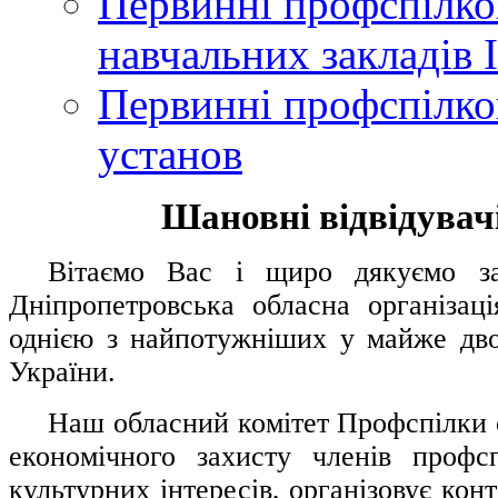
Первинні профспілков
навчальних закладів І
Первинні профспілков
установ
Шановні відвідувачі
....
.
Вітаємо Вас і щиро дякуємо за 
Дніпропетровська обласна організац
однією з найпотужніших у майже дво
України.
.....
Наш обласний комітет Профспілки о
економічного захисту членів профс
культурних інтересів, організовує конт