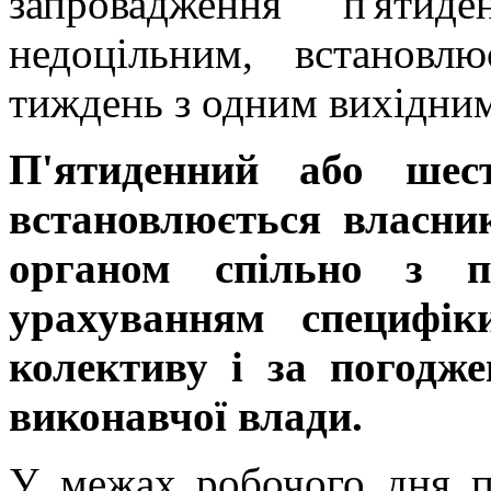
запровадження п'яти
недоцільним, встановл
тиждень з одним вихідни
П'ятиденний або шес
встановлюється власн
органом спільно з п
урахуванням специфік
колективу і за погодж
виконавчої влади.
У межах робочого дня пе