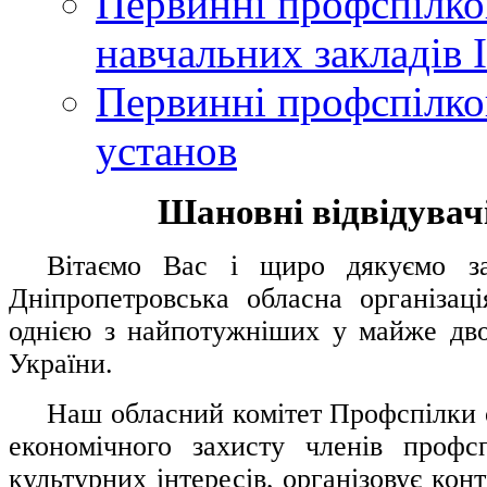
Первинні профспілков
навчальних закладів І
Первинні профспілков
установ
Шановні відвідувачі
....
.
Вітаємо Вас і щиро дякуємо за 
Дніпропетровська обласна організац
однією з найпотужніших у майже дво
України.
.....
Наш обласний комітет Профспілки о
економічного захисту членів профс
культурних інтересів, організовує конт