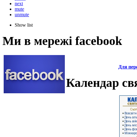
next
mute
unmute
Show list
Ми в мережі facebook
Для пере
Календар свя