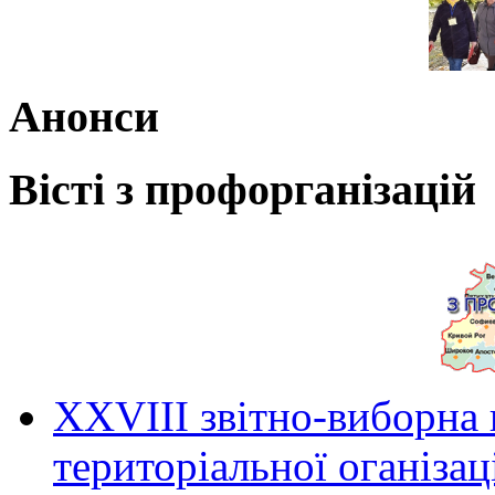
Анонси
Вісті з профорганізацій
ХХVIII звітно-виборна
територіальної оганіза