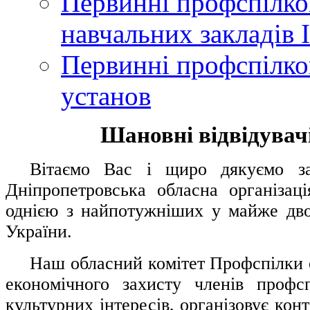
Первинні профспілков
навчальних закладів І
Первинні профспілков
установ
Шановні відвідувачі
....
.
Вітаємо Вас і щиро дякуємо за 
Дніпропетровська обласна організац
однією з найпотужніших у майже дво
України.
.....
Наш обласний комітет Профспілки о
економічного захисту членів профс
культурних інтересів, організовує конт