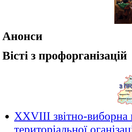
Анонси
Вісті з профорганізацій
ХХVIII звітно-виборна
територіальної оганіза