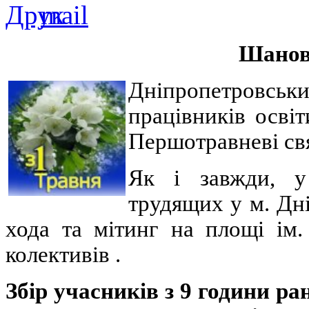
Шановн
Дніпропетровськ
працівників осві
Першотравневі св
Як і завжди, у
трудящих у м. Дні
хода та мітинг на площі ім.
колективів .
Збір учасників з 9 години р