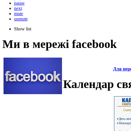
pause
next
mute
unmute
Show list
Ми в мережі facebook
Для пере
Календар свя