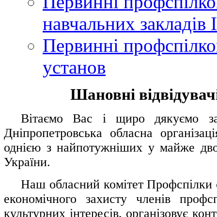
Первинні профспілков
навчальних закладів І
Первинні профспілков
установ
Шановні відвідувачі
....
.
Вітаємо Вас і щиро дякуємо за 
Дніпропетровська обласна організац
однією з найпотужніших у майже дво
України.
.....
Наш обласний комітет Профспілки о
економічного захисту членів профс
культурних інтересів, організовує конт