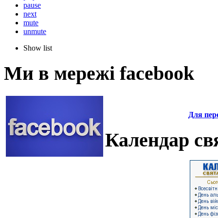
pause
next
mute
unmute
Show list
Ми в мережі facebook
Для пере
Календар свя