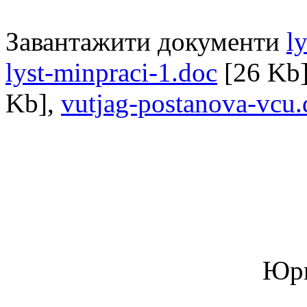
Завантажити документи
l
lyst-minpraci-1.doc
[26 Kb
Kb],
vutjag-postanova-vcu.
Юри