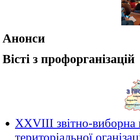
Анонси
Вісті з профорганізацій
ХХVIII звітно-виборна
територіальної оганіза