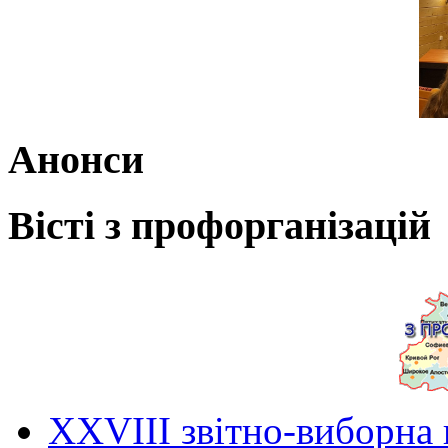
Анонси
Вісті з профорганізацій
ХХVIII звітно-виборна