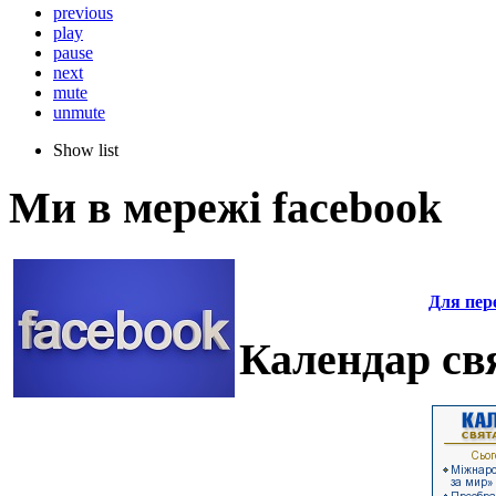
previous
play
pause
next
mute
unmute
Show list
Ми в мережі facebook
Для пере
Календар свя