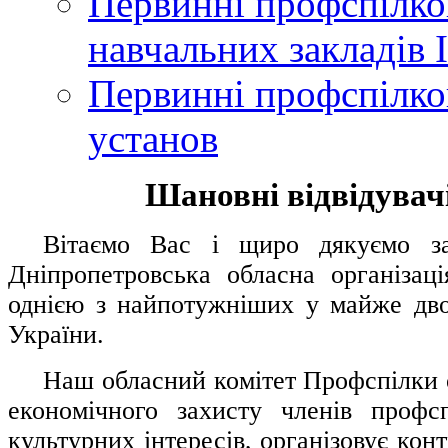
Первинні профспілков
навчальних закладів І
Первинні профспілков
установ
Шановні відвідувачі
....
.
Вітаємо Вас і щиро дякуємо за 
Дніпропетровська обласна організац
однією з найпотужніших у майже дво
України.
.....
Наш обласний комітет Профспілки о
економічного захисту членів профс
культурних інтересів, організовує конт