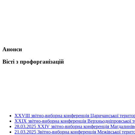
Анонси
Вісті з профорганізацій
ХХVIII звітно-виборна конференція Царичанської територ
XXIX звітно-виборна конференція Верхньодніпровської те
28.03.2025 ХХІV звітно-виборна конференція Магдалинівсь
21.03.2025 Звітно-виборна конференція Межівської терито