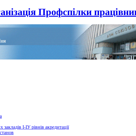
анізація Профспілки працівник
а
 закладів І-ІУ рівнів акредитації
установ