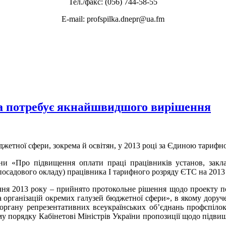
Тел./факс: (056) 744-58-55
E-mail: profspilka.dnepr@ua.fm
ема потребує якнайшвидшого вирішення
жетної сфери, зокрема й освітян, у 2013 році за Єдиною тарифн
ни «Про підвищення оплати праці працівників установ, закла
посадового окладу) працівника І тарифного розряду ЄТС на 2013 
ічня 2013 року – прийнято протокольне рішення щодо проекту 
та організацій окремих галузей бюджетної сфери», в якому дору
органу репрезентативних всеукраїнських об’єднань профспілок
му порядку Кабінетові Міністрів України пропозиції щодо підвище