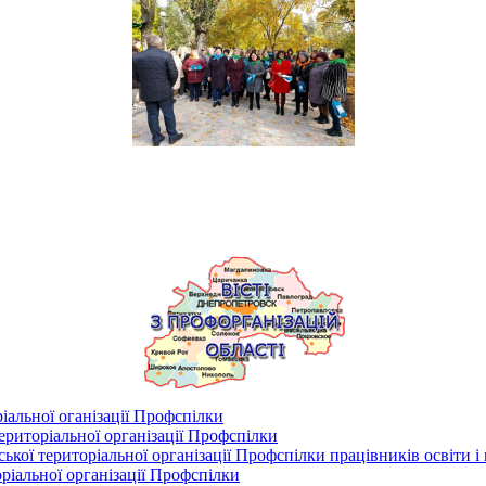
іальної оганізації Профспілки
риторіальної організації Профспілки
кої територіальної організації Профспілки працівників освіти і
ріальної організації Профспілки