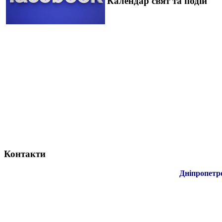
Календар свят та подій
Контакти
Дніпропетр