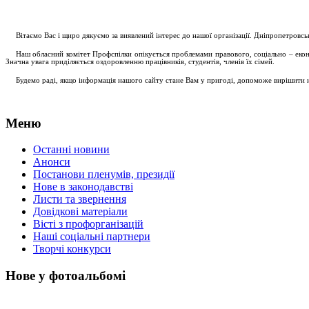
....
.
Вітаємо Вас і щиро дякуємо за виявлений інтерес до нашої організації. Дніпропетровс
.....
Наш обласний комітет Профспілки опікується проблемами правового, соціально – економ
Значна увага приділяється оздоровленню працівників, студентів, членів їх сімей.
.....
Будемо раді, якщо інформація нашого сайту стане Вам у пригоді, допоможе вирішити на
Меню
Останні новини
Анонси
Постанови пленумів, президії
Нове в законодавстві
Листи та звернення
Довідкові матеріали
Вісті з профорганізацій
Наші соціальні партнери
Творчі конкурси
Нове у фотоальбомі