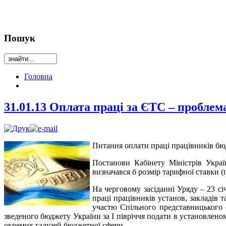
Пошук
Головна
31.01.13 Оплата праці за ЄТС – пробл
Питання оплати праці працівників бюд
Постанови Кабінету Міністрів Украї
визначався б розмір тарифної ставки (
На черговому засіданні Уряду – 23 с
праці працівників установ, закладів 
участю Спільного представницького 
зведеного бюджету України за І півріччя подати в установлено
окремих галузей бюджетної сфери.