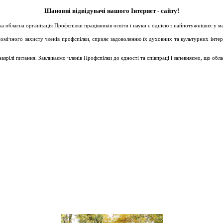
Шановні відвідувачі нашого Інтернет - сайту!
ька обласна організація Профспілки працівників освіти і науки є однією з найпотужніших у 
ічного захисту членів профспілки, сприяє задоволенню їх духовних та культурних інтересів
зрілі питання. Закликаємо членів Профспілки до єдності та співпраці і запевняємо, що обл