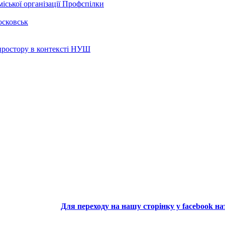
іської організації Профспілки
осковськ
 простору в контексті НУШ
Для переходу на нашу сторінку у facebook н