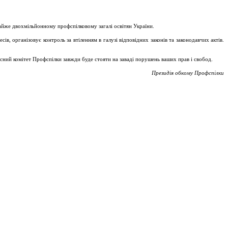
майже двохмільйонному профспілковому загалі освітян України.
, організовує контроль за втіленням в галузі відповідних законів та законодавчих актів.
асний комітет Профспілки завжди буде стояти на заваді порушень ваших прав і свобод.
Президія обкому Профспілки