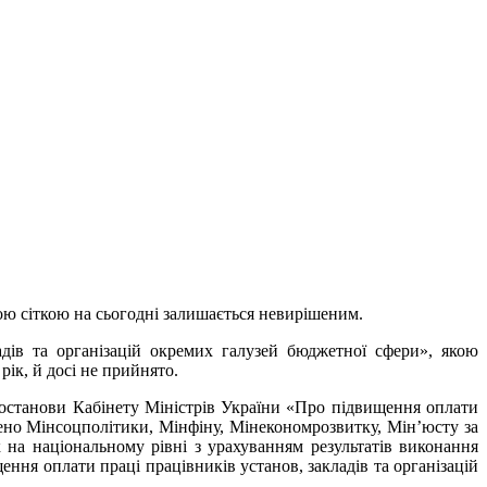
ою сіткою на сьогодні залишається невирішеним.
дів та організацій окремих галузей бюджетної сфери», якою
рік, й досі не прийнято.
постанови Кабінету Міністрів України «Про підвищення оплати
чено Мінсоцполітики, Мінфіну, Мінекономрозвитку, Мін’юсту за
 на національному рівні з урахуванням результатів виконання
ння оплати праці працівників установ, закладів та організацій