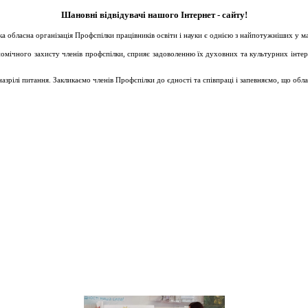
Шановні відвідувачі нашого Інтернет - сайту!
ька обласна організація Профспілки працівників освіти і науки є однією з найпотужніших у 
ічного захисту членів профспілки, сприяє задоволенню їх духовних та культурних інтересів
зрілі питання. Закликаємо членів Профспілки до єдності та співпраці і запевняємо, що обл