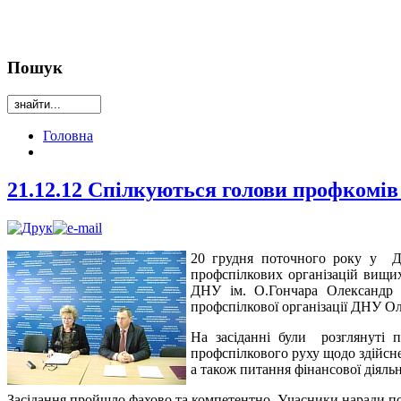
Пошук
Головна
21.12.12 Спілкуються голови профкомів
20 грудня поточного року у Дні
профспілкових організацій вищих
ДНУ ім. О.Гончара Олександр О
профспілкової організації ДНУ О
На засіданні були розглянуті 
профспілкового руху щодо здійсне
а також питання фінансової діяльн
Засідання пройшло фахово та компетентно. Учасники наради по