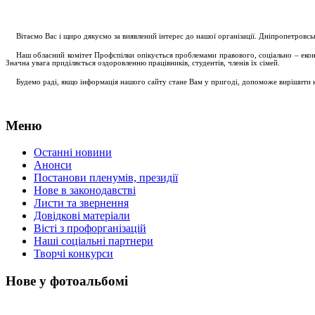
....
.
Вітаємо Вас і щиро дякуємо за виявлений інтерес до нашої організації. Дніпропетровс
.....
Наш обласний комітет Профспілки опікується проблемами правового, соціально – економ
Значна увага приділяється оздоровленню працівників, студентів, членів їх сімей.
.....
Будемо раді, якщо інформація нашого сайту стане Вам у пригоді, допоможе вирішити на
Меню
Останні новини
Анонси
Постанови пленумів, президії
Нове в законодавстві
Листи та звернення
Довідкові матеріали
Вісті з профорганізацій
Наші соціальні партнери
Творчі конкурси
Нове у фотоальбомі