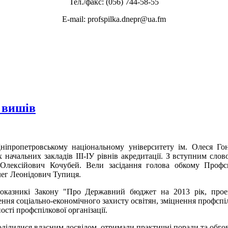
Тел./факс: (056) 744-58-55
E-mail: profspilka.dnepr@ua.fm
 вишів
пропетровському національному університету ім. Олеся Гонч
 начальних закладів ІІІ-ІУ рівнів акредитації. З вступним сл
лексійович Кочубей. Вели засідання голова обкому Профсп
лег Леонідович Тупиця.
показникі Закону "Про Державний бюджет на 2013 рік, про
ння соціально-економічного захисту освітян, зміцнення профспіл
ості профспілкової організації.
ділилися власним досвідом, отримали практичні поради та обгов