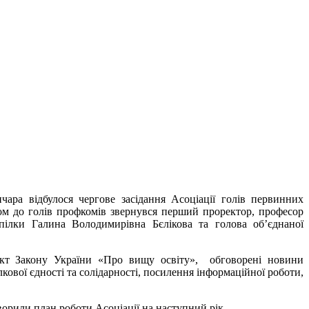
ара відбулося чергове засідання Асоціації голів первинних
овом до голів профкомів звернувся перший проректор, професор
ілки Галина Володимирівна Бєлікова та голова об’єднаної
ект Закону України «Про вищу освіту», обговорені новини
кової єдності та солідарності, посилення інформаційної роботи,
орили план роботи Асоціації на наступний рік.