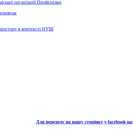
іської організації Профспілки
осковськ
 простору в контексті НУШ
Для переходу на нашу сторінку у facebook н