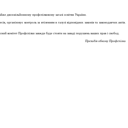
майже двохмільйонному профспілковому загалі освітян України.
, організовує контроль за втіленням в галузі відповідних законів та законодавчих актів.
асний комітет Профспілки завжди буде стояти на заваді порушень ваших прав і свобод.
Президія обкому Профспілки