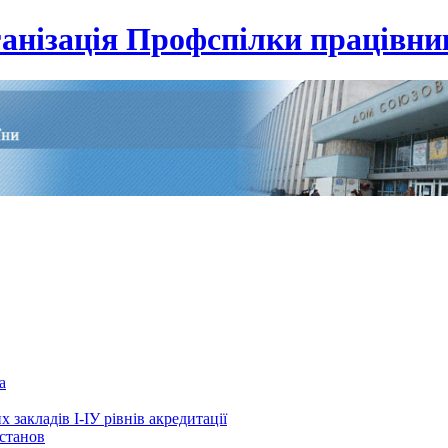
анізація Профспілки працівник
а
 закладів І-ІУ рівнів акредитації
установ