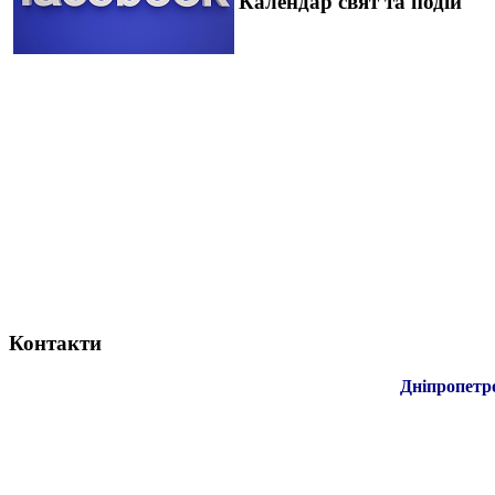
Календар свят та подій
Контакти
Дніпропетр