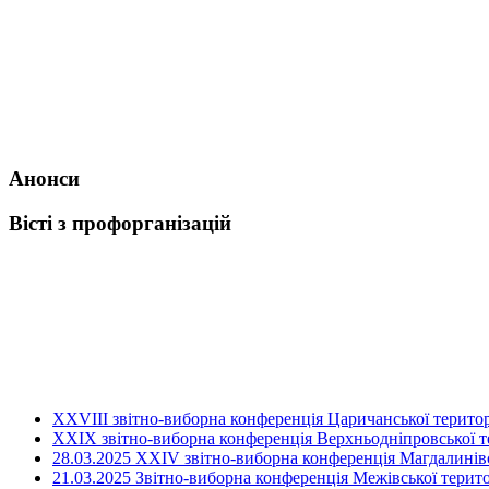
Анонси
Вісті з профорганізацій
ХХVIII звітно-виборна конференція Царичанської територ
XXIX звітно-виборна конференція Верхньодніпровської те
28.03.2025 ХХІV звітно-виборна конференція Магдалинівсь
21.03.2025 Звітно-виборна конференція Межівської терито