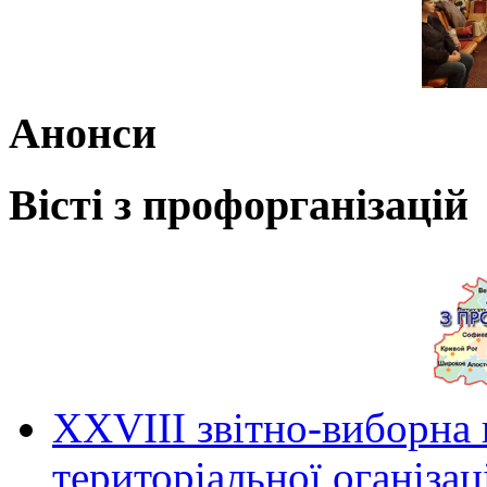
Анонси
Вісті з профорганізацій
ХХVIII звітно-виборна
територіальної оганіза