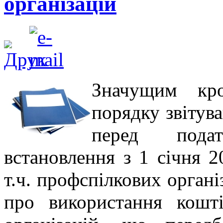
організацій
Значущим кр
порядку звітув
перед пода
встановлення з 1 січня 
т.ч. профспілкових органі
про використання кошт