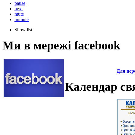
pause
next
mute
unmute
Show list
Ми в мережі facebook
Для пере
Календар свя