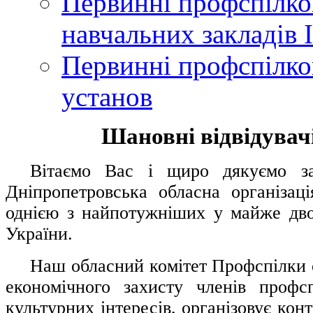
Первинні профспілков
навчальних закладів І
Первинні профспілков
установ
Шановні відвідувачі
....
.
Вітаємо Вас і щиро дякуємо за 
Дніпропетровська обласна організац
однією з найпотужніших у майже дво
України.
.....
Наш обласний комітет Профспілки о
економічного захисту членів профс
культурних інтересів, організовує конт