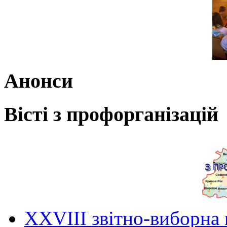
Анонси
Вісті з профорганізацій
ХХVIII звітно-виборна