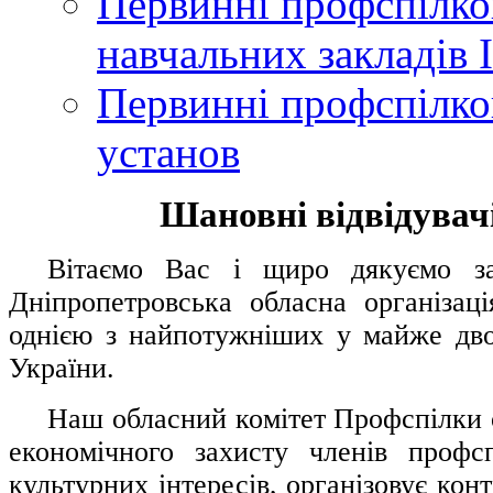
Первинні профспілков
навчальних закладів І
Первинні профспілков
установ
Шановні відвідувачі
....
.
Вітаємо Вас і щиро дякуємо за 
Дніпропетровська обласна організац
однією з найпотужніших у майже дво
України.
.....
Наш обласний комітет Профспілки о
економічного захисту членів профс
культурних інтересів, організовує конт