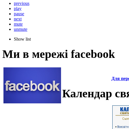
previous
play
pause
next
mute
unmute
Show list
Ми в мережі facebook
Для пере
Календар свя