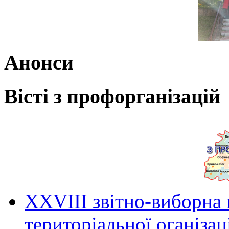
Анонси
Вісті з профорганізацій
ХХVIII звітно-виборна
територіальної оганіза