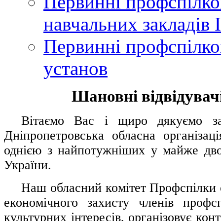
Первинні профспілков
навчальних закладів І
Первинні профспілков
установ
Шановні відвідувачі
....
.
Вітаємо Вас і щиро дякуємо за 
Дніпропетровська обласна організац
однією з найпотужніших у майже дво
України.
.....
Наш обласний комітет Профспілки о
економічного захисту членів профс
культурних інтересів, організовує конт