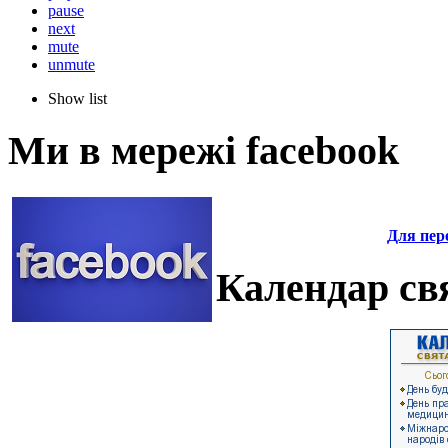
pause
next
mute
unmute
Show list
Ми в мережі facebook
Для пере
Календар свя