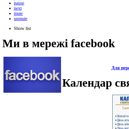
pause
next
mute
unmute
Show list
Ми в мережі facebook
Для пере
Календар свя