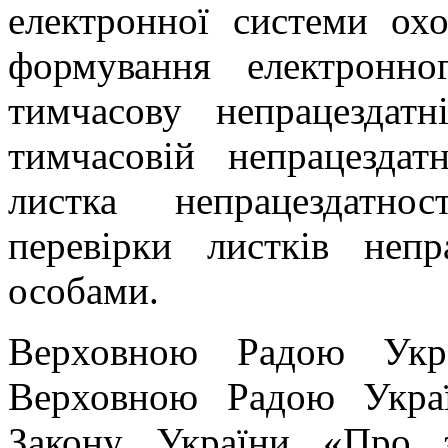
електронної системи ох
формування електронн
тимчасову непрацездат
тимчасовій непрацездат
листка непрацездатно
перевірки листків непр
особами.
Верховною Радою Укр
Верховною Радою Укра
Закону України «Про з