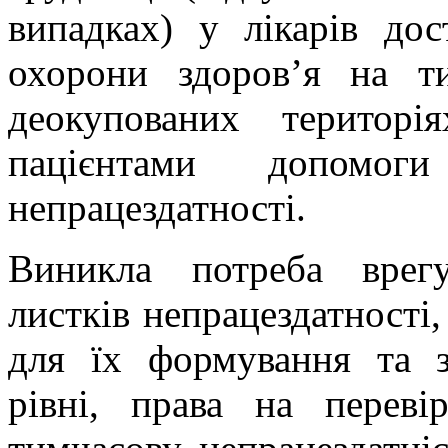
випадках) у лікарів до
охорони здоров’я на т
деокупованих територі
пацієнтами допомог
непрацездатності.
Виникла потреба врег
листків непрацездатності,
для їх формування та з
рівні, права на перев