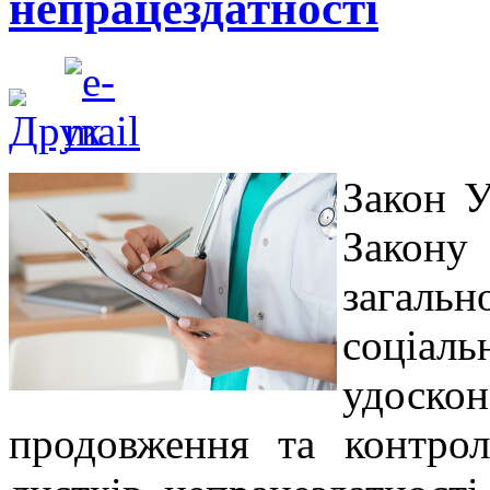
непрацездатності
Закон У
Зак
загал
соціа
удоск
продовження та контрол