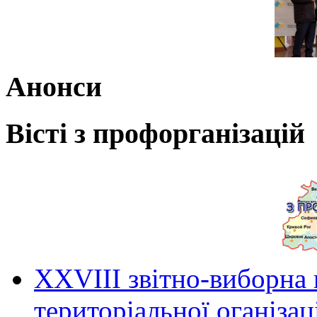
Анонси
Вісті з профорганізацій
ХХVIII звітно-виборна
територіальної оганіза