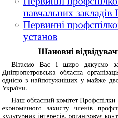
Первинні профспілков
навчальних закладів І
Первинні профспілков
установ
Шановні відвідувачі
....
.
Вітаємо Вас і щиро дякуємо за 
Дніпропетровська обласна організац
однією з найпотужніших у майже дво
України.
.....
Наш обласний комітет Профспілки о
економічного захисту членів профс
культурних інтересів, організовує конт