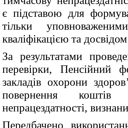
тимчасову непрацездатні
є підставою для формува
тільки уповноваженим
кваліфікацією та досвідом
За результатами провед
перевірки, Пенсійний 
закладів охорони здоро
повернення коштів
непрацездатності, визнан
Передбачено використан