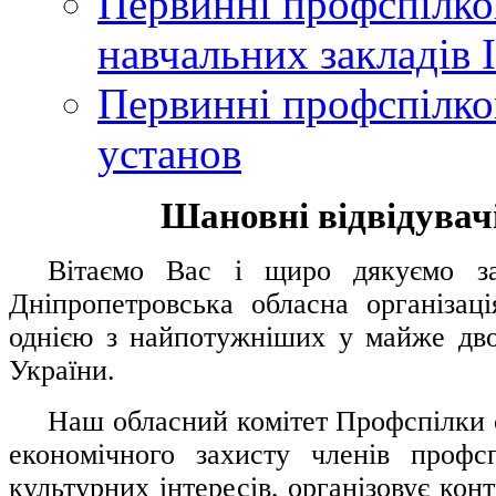
Первинні профспілков
навчальних закладів І
Первинні профспілков
установ
Шановні відвідувачі
....
.
Вітаємо Вас і щиро дякуємо за 
Дніпропетровська обласна організац
однією з найпотужніших у майже дво
України.
.....
Наш обласний комітет Профспілки о
економічного захисту членів профс
культурних інтересів, організовує конт