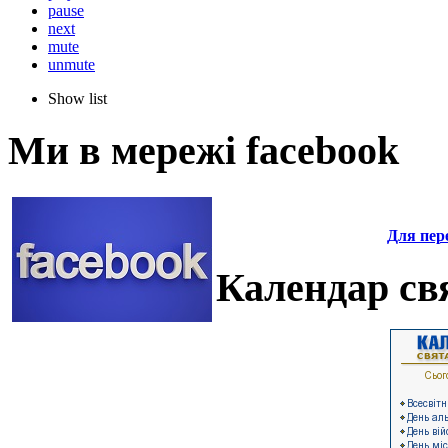
pause
next
mute
unmute
Show list
Ми в мережі facebook
Для пере
Календар свя