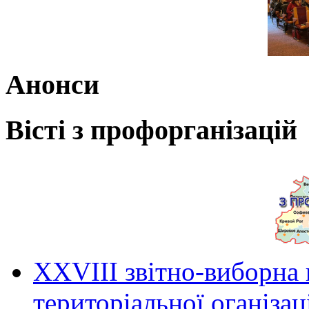
Анонси
Вісті з профорганізацій
ХХVIII звітно-виборна
територіальної оганіза