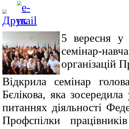
5 вересня у 
семінар-навч
організацій П
Відкрила семінар голо
Бєлікова, яка зосередила
питаннях діяльності Фед
Профспілки працівникі