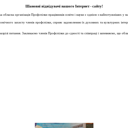
Шановні відвідувачі нашого Інтернет - сайту!
ька обласна організація Профспілки працівників освіти і науки є однією з найпотужніших у 
ічного захисту членів профспілки, сприяє задоволенню їх духовних та культурних інтересів
зрілі питання. Закликаємо членів Профспілки до єдності та співпраці і запевняємо, що обл