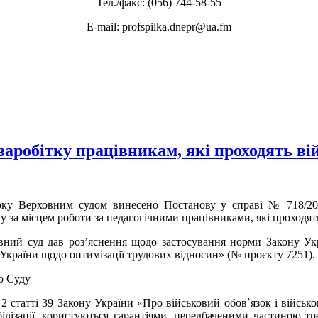
Тел./факс: (056) 744-58-55
E-mail: profspilka.dnepr@ua.fm
заробітку працівникам, які проходять ві
оку Верховним судом винесено Постанову у справі № 718/20
у за місцем роботи за педагогічними працівниками, які проходять
вний суд дав роз’яснення щодо застосування норми Закону Ук
 України щодо оптимізації трудових відносин» (№ проєкту 7251).
о Суду
 2 статті 39 Закону України «Про військовий обов`язок і військ
ілізації, користуються гарантіями, передбаченими частиною тр