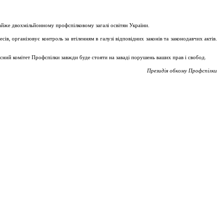
майже двохмільйонному профспілковому загалі освітян України.
, організовує контроль за втіленням в галузі відповідних законів та законодавчих актів.
асний комітет Профспілки завжди буде стояти на заваді порушень ваших прав і свобод.
Президія обкому Профспілки