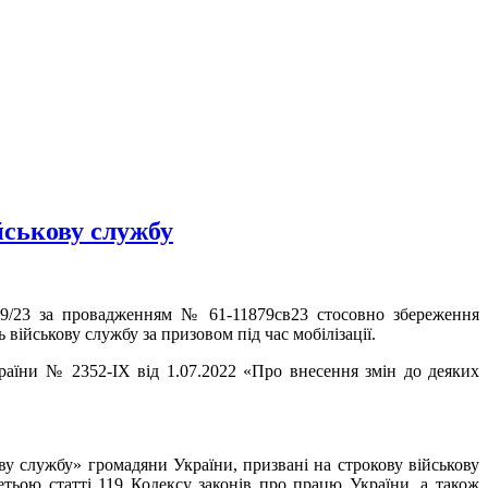
йськову службу
9/23 за провадженням № 61-11879св23 стосовно збереження
 військову службу за призовом під час мобілізації.
раїни № 2352-IX від 1.07.2022 «Про внесення змін до деяких
ову службу» громадяни України, призвані на строкову військову
етьою статті 119 Кодексу законів про працю України, а також