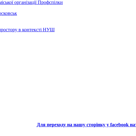
іської організації Профспілки
осковськ
 простору в контексті НУШ
Для переходу на нашу сторінку у facebook н