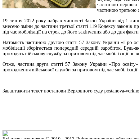
частиною першою ст
частиною третьою с
19 липня 2022 року набрав чинності Закон України від 1 лип
внесено зміни до частини третьої статті 119 Кодексу законів
під час мобілізації на строк до його закінчення або до дня факт
Натомість частиною другою статті 57 Закону України «Про ос
мобілізації зберігається попередній середній заробіток. Буд
проходять військову службу за призовом під час мобілізації не в
Отже, частина друга статті 57 Закону України «Про освіту
проходження військової служби за призовом під час мобілізації 
Завантажити текст постанови Верховного суду postanova-verkho
Всі права захищено © 2010 - 2013 Дніпропетровська обласна орг