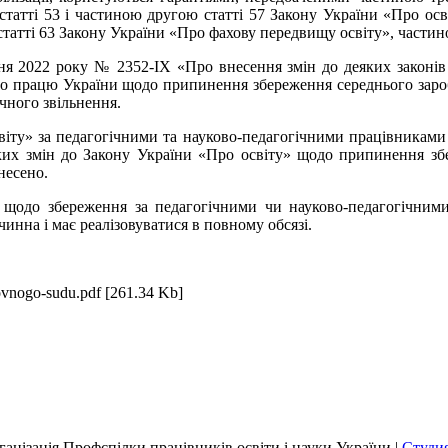
атті 53 і частиною другою статті 57 Закону України «Про осві
татті 63 Закону України «Про фахову передвищу освіту», частин
ня 2022 року № 2352-IX «Про внесення змін до деяких законів 
 про працю України щодо припинення збереження середнього зароб
ичного звільнення.
віту» за педагогічними та науково-педагогічними працівниками 
ь-яких змін до Закону України «Про освіту» щодо припинення з
несено.
» щодо збереження за педагогічними чи науково-педагогічними
чинна і має реалізовуватися в повному обсязі.
vnogo-sudu.pdf [261.34 Kb]
анізація Профспілки працівників освіти і науки України |
Студия