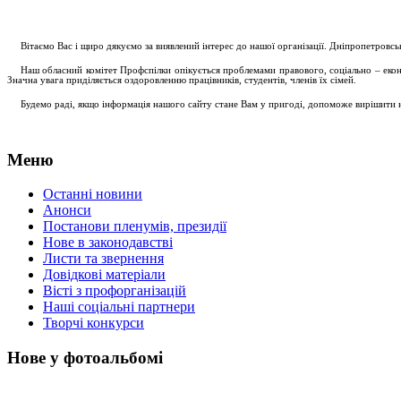
....
.
Вітаємо Вас і щиро дякуємо за виявлений інтерес до нашої організації. Дніпропетровс
.....
Наш обласний комітет Профспілки опікується проблемами правового, соціально – економ
Значна увага приділяється оздоровленню працівників, студентів, членів їх сімей.
.....
Будемо раді, якщо інформація нашого сайту стане Вам у пригоді, допоможе вирішити на
Меню
Останні новини
Анонси
Постанови пленумів, президії
Нове в законодавстві
Листи та звернення
Довідкові матеріали
Вісті з профорганізацій
Наші соціальні партнери
Творчі конкурси
Нове у фотоальбомі