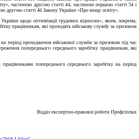
ту», частиною другою статті 44, частиною першою статті 54 і
ою другою статті 46 Закону України «Про вищу освіту».
України щодо оптимізації трудових відносин», яким, зокрема,
ітку працівникам, які проходять військову службу за призовом
на період проходження військової служби за призовом під час
береження попереднього середнього заробітку працівникам, які
 працівниками попереднього середнього заробітку на період
Відділ експертно-правової роботи Профспілки
 "Web Likbez"