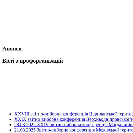
Анонси
Вісті з профорганізацій
ХХVIII звітно-виборна конференція Царичанської територ
XXIX звітно-виборна конференція Верхньодніпровської те
28.03.2025 ХХІV звітно-виборна конференція Магдалинівсь
21.03.2025 Звітно-виборна конференція Межівської терито