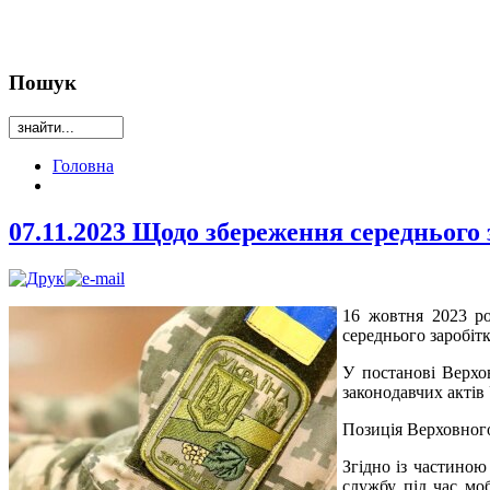
Пошук
Головна
07.11.2023 Щодо збереження середнього 
16 жовтня 2023 р
середнього заробітк
У постанові Верхо
законодавчих актів
Позиція Верховног
Згідно із частиною
службу під час моб