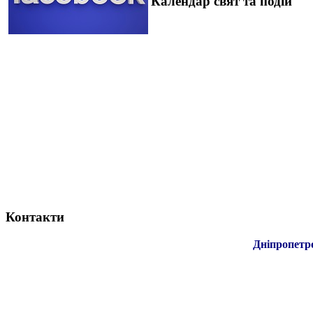
Календар свят та подій
Контакти
Дніпропетр