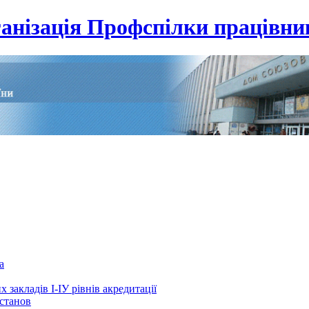
анізація Профспілки працівник
а
 закладів І-ІУ рівнів акредитації
установ