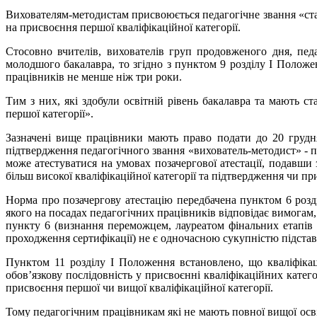
Вихователям-методистам присвоюється педагогічне звання «старш
на присвоєння першої кваліфікаційної категорії.
Стосовно вчителів, вихователів груп продовженого дня, педаг
молодшого бакалавра, то згідно з пунктом 9 розділу І Положен
працівників не менше ніж три роки.
Тим з них, які здобули освітній рівень бакалавра та мають с
першої категорії».
Зазначені вище працівники мають право подати до 20 грудня 
підтвердження педагогічного звання «вихователь-методист» - п
може атестуватися на умовах позачергової атестації, подавши 
більш високої кваліфікаційної категорії та підтвердження чи пр
Норма про позачергову атестацію передбачена пунктом 6 розді
якого на посадах педагогічних працівників відповідає вимогам,
пункту 6 (визнання переможцем, лауреатом фінальних етапів в
проходження сертифікації) не є одночасною сукупністю підстав
Пунктом 11 розділу І Положення встановлено, що кваліфікац
обов’язкову послідовність у присвоєнні кваліфікаційних кате
присвоєння першої чи вищої кваліфікаційної категорії.
Тому педагогічним працівникам які не мають повної вищої освіти