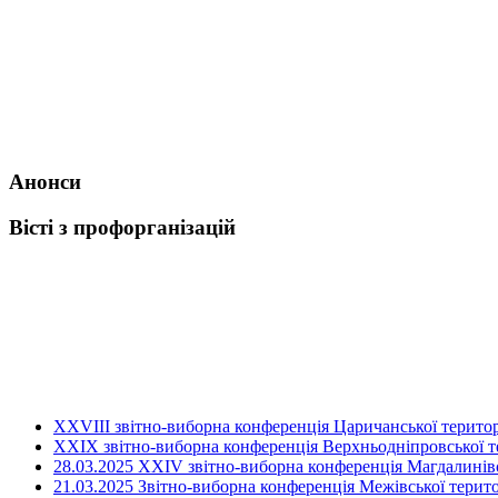
Анонси
Вісті з профорганізацій
ХХVIII звітно-виборна конференція Царичанської територ
XXIX звітно-виборна конференція Верхньодніпровської те
28.03.2025 ХХІV звітно-виборна конференція Магдалинівсь
21.03.2025 Звітно-виборна конференція Межівської терито