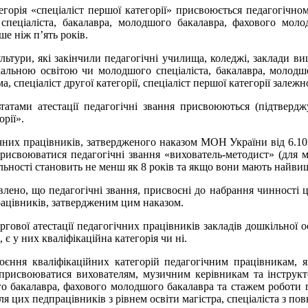
егорія «спеціаліст першої категорії» присвоюється педагогічно
спеціаліста, бакалавра, молодшого бакалавра, фахового мол
ше ніж п’ять років.
тури, які закінчили педагогічні училища, коледжі, заклади вищо
іальною освітою чи молодшого спеціаліста, бакалавра, молодш
, спеціаліст другої категорії, спеціаліст першої категорії залежн
атами атестації педагогічні звання присвоюються (підтвердж
орії».
них працівників, затвердженого наказом МОН України від 6.10.
исвоюватися педагогічні звання «вихователь-методист» (для му
іяльності становить не менш як 8 років та якщо вони мають найв
но, що педагогічні звання, присвоєні до набрання чинності цим
рацівників, затвердженим цим наказом.
гової атестації педагогічних працівників закладів дошкільної 
є у них кваліфікаційна категорія чи ні.
ння кваліфікаційних категорій педагогічним працівникам, як
 присвоюватися вихователям, музичним керівникам та інструкто
го бакалавра, фахового молодшого бакалавра та стажем роботи по
ля цих педпрацівників з рівнем освіти магістра, спеціаліста з п