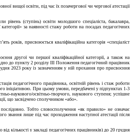
ої вищої освіти, під час їх позачергової чи чергової атестації
ли рівень (ступінь) освіти молодшого спеціаліста, бакалавра,
 категорії» за наявності стажу роботи на посадах педагогічних
ять років, присвоюється кваліфікаційна категорія «спеціаліст
єння другої чи першої кваліфікаційної категорії, а також на
ідно до пункту 2 розділу ІІІ Положення педагогічний працівник
грудня 2023 року із зазначенням у ній прохання про присвоєння
ація педагогічного працівника, освітній рівень і стаж роботи
ого ініціативою. При цьому умови, передбачені у підпунктах 1-3
тньо-наукового/освітньо-творчого, наукового ступеня; успішне
ції, що засвідчено сполучником «або».
 послідовно. Тобто словосполучення «як правило» не означає
го звання лише під час проходження наступної атестації після
 від кількості у закладі педагогічних працівників) до 20 грудня