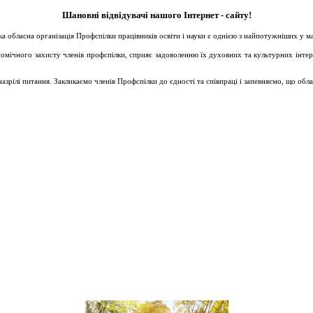
Шановні відвідувачі нашого Інтернет - сайту!
ька обласна організація Профспілки працівників освіти і науки є однією з найпотужніших у 
ічного захисту членів профспілки, сприяє задоволенню їх духовних та культурних інтересів
зрілі питання. Закликаємо членів Профспілки до єдності та співпраці і запевняємо, що обл