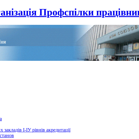
анізація Профспілки працівник
а
 закладів І-ІУ рівнів акредитації
установ