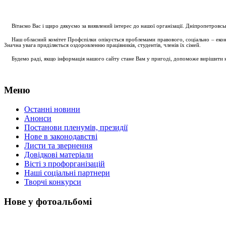
....
.
Вітаємо Вас і щиро дякуємо за виявлений інтерес до нашої організації. Дніпропетровс
.....
Наш обласний комітет Профспілки опікується проблемами правового, соціально – економ
Значна увага приділяється оздоровленню працівників, студентів, членів їх сімей.
.....
Будемо раді, якщо інформація нашого сайту стане Вам у пригоді, допоможе вирішити на
Меню
Останні новини
Анонси
Постанови пленумів, президії
Нове в законодавстві
Листи та звернення
Довідкові матеріали
Вісті з профорганізацій
Наші соціальні партнери
Творчі конкурси
Нове у фотоальбомі