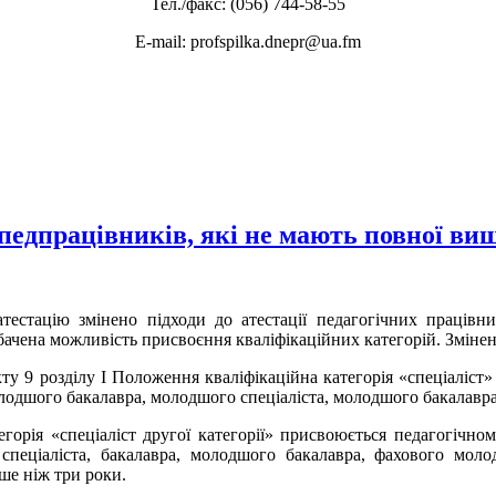
Тел./факс: (056) 744-58-55
E-mail: profspilka.dnepr@ua.fm
 педпрацівників, які не мають повної вищ
естацію змінено підходи до атестації педагогічних працівни
ачена можливість присвоєння кваліфікаційних категорій. Змінен
ту 9 розділу І Положення кваліфікаційна категорія «спеціаліст
лодшого бакалавра, молодшого спеціаліста, молодшого бакалавра
егорія «спеціаліст другої категорії» присвоюється педагогічно
спеціаліста, бакалавра, молодшого бакалавра, фахового мол
ше ніж три роки.