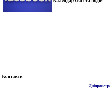
Календар свят та подій
Контакти
Дніпропетр