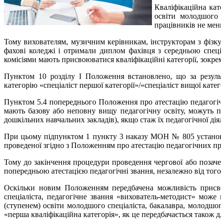
Кваліфікаційна кат
освіти молодшого 
працівників не мен
Тому вихователям, музичним керівникам, інструкторам з фізкуль
фахові коледжі і отримали диплом фахівця з середньою спец
комісіями мають присвоюватися кваліфікаційні категорії, зокрема
Пунктом 10 розділу І Положення встановлено, що за результ
категорію «спеціаліст першої категорії»/«спеціаліст вищої катег
Пунктом 5.4 попереднього Положення про атестацію педагогіч
мають базову або неповну вищу педагогічну освіту, можуть пр
дошкільних навчальних закладів), якщо стаж їх педагогічної д
При цьому підпунктом 1 пункту 3 наказу МОН № 805 установле
проведеної згідно з Положенням про атестацію педагогічних п
Тому до закінчення процедури проведення чергової або позачер
попередньою атестацією педагогічні звання, незалежно від того, 
Оскільки новим Положенням передбачена можливість присвоє
спеціаліста, педагогічне звання «вихователь-методист» може
(ступенем) освіти молодшого спеціаліста, бакалавра, молодшо
«перша кваліфікаційна категорія», як це передбачається також д