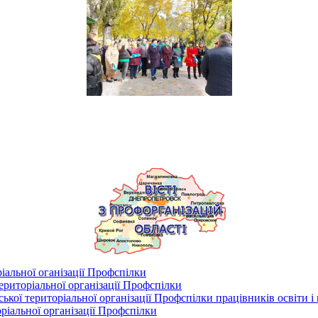
іальної оганізації Профспілки
риторіальної організації Профспілки
кої територіальної організації Профспілки працівників освіти і
ріальної організації Профспілки