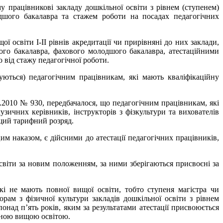
му працівникові закладу дошкільної освіти з рівнем (ступенем)
одшого бакалавра та стажем роботи на посадах педагогічних
ї освіти І-ІІ рівнів акредитації чи прирівняні до них заклади,
ого бакалавра, фахового молодшого бакалавра, атестаційними
о від стажу педагогічної роботи.
уються) педагогічним працівникам, які мають кваліфікаційну
2010 № 930, передбачалося, що педагогічним працівникам, які
зичних керівників, інструкторів з фізкультури та вихователів
ищий тарифний розряд.
 наказом, є дійсними до атестації педагогічних працівників,
освіти за новим положенням, за ними зберігаються присвоєні за
і не мають повної вищої освіти, тобто ступеня магістра чи
рам з фізичної культури закладів дошкільної освіти з рівнем
над п’ять років, яким за результатами атестації присвоюється
овною вищою освітою.