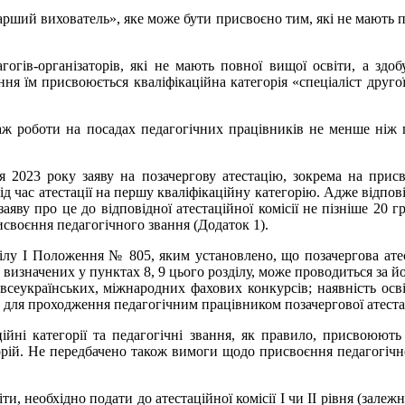
ий вихователь», яке може бути присвоєно тим, які не мають повн
огів-організаторів, які не мають повної вищої освіти, а здобу
ня їм присвоюється кваліфікаційна категорія «спеціаліст другої
таж роботи на посадах педагогічних працівників не менше ніж п’
2023 року заяву на позачергову атестацію, зокрема на присво
ід час атестації на першу кваліфікаційну категорію. Адже відпов
заяву про це до відповідної атестаційної комісії не пізніше 20 
исвоєння педагогічного звання (Додаток 1).
лу І Положення № 805, яким установлено, що позачергова атест
 визначених у пунктах 8, 9 цього розділу, може проводиться за й
сеукраїнських, міжнародних фахових конкурсів; наявність осві
 для проходження педагогічним працівником позачергової атеста
ійні категорії та педагогічні звання, як правило, присвоюють
горій. Не передбачено також вимоги щодо присвоєння педагогічно
, необхідно подати до атестаційної комісії І чи ІІ рівня (залежно