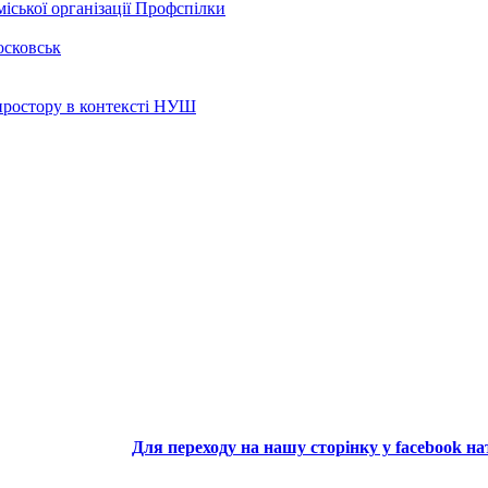
іської організації Профспілки
осковськ
 простору в контексті НУШ
Для переходу на нашу сторінку у facebook н