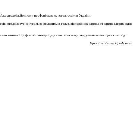
майже двохмільйонному профспілковому загалі освітян України.
, організовує контроль за втіленням в галузі відповідних законів та законодавчих актів.
асний комітет Профспілки завжди буде стояти на заваді порушень ваших прав і свобод.
Президія обкому Профспілки