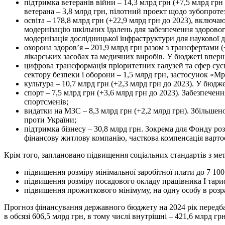
підтримка ветеранів війни – 14,3 млрд грн (+7,5 млрд гр
ветерана – 3,8 млрд грн, пілотний проект щодо зубопроте
освіта – 178,8 млрд грн (+22,9 млрд грн до 2023), включ
модернізацію шкільних їдалень для забезпечення здоровог
модернізація дослідницької інфраструктури для наукової 
охорона здоров’я – 201,9 млрд грн разом з трансфертами 
лікарських засобах та медичних виробів. У бюджеті вперш
цифрова трансформація пріоритетних галузей та сфер сусп
сектору безпеки і оборони – 1,5 млрд грн, застосунок «Мрі
культура – 10,7 млрд грн (+2,3 млрд грн до 2023). У бюд
спорт – 7,5 млрд грн (+3,6 млрд грн до 2023). Забезпече
спортсменів;
видатки на МЗС – 8,3 млрд грн (+2,2 млрд грн). Збільш
проти України;
підтримка бізнесу – 30,8 млрд грн. Зокрема для Фонду ро
фінансову житлову компанію, часткова компенсація варто
Крім того, заплановано підвищення соціальних стандартів з ме
підвищення розміру мінімальної заробітної плати до 7 100 г
підвищення розміру посадового окладу працівника І тарифно
підвищення прожиткового мінімуму, на одну особу в розрах
Прогноз фінансування державного бюджету на 2024 рік передб
в обсязі 606,5 млрд грн, в тому числі внутрішні – 421,6 млрд грн