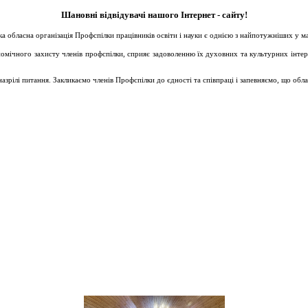
Шановні відвідувачі нашого Інтернет - сайту!
ька обласна організація Профспілки працівників освіти і науки є однією з найпотужніших у 
ічного захисту членів профспілки, сприяє задоволенню їх духовних та культурних інтересів
зрілі питання. Закликаємо членів Профспілки до єдності та співпраці і запевняємо, що обл