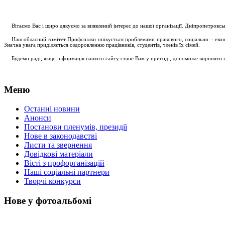
....
.
Вітаємо Вас і щиро дякуємо за виявлений інтерес до нашої організації. Дніпропетровс
.....
Наш обласний комітет Профспілки опікується проблемами правового, соціально – економ
Значна увага приділяється оздоровленню працівників, студентів, членів їх сімей.
.....
Будемо раді, якщо інформація нашого сайту стане Вам у пригоді, допоможе вирішити на
Меню
Останні новини
Анонси
Постанови пленумів, президії
Нове в законодавстві
Листи та звернення
Довідкові матеріали
Вісті з профорганізацій
Наші соціальні партнери
Творчі конкурси
Нове у фотоальбомі