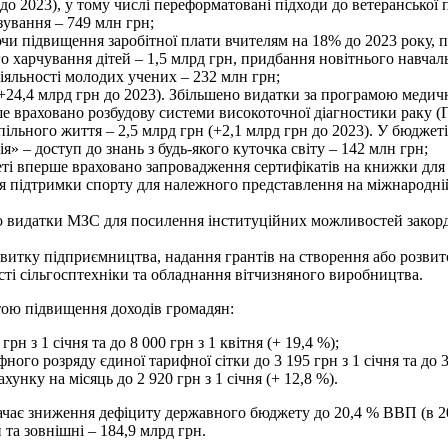
н до 2023), у тому числі переформатовані підходи до ветерансько
зування – 749 млн грн;
аючи підвищення заробітної плати вчителям на 18% до 2023 року, 
о харчування дітей – 1,5 млрд грн, придбання новітнього навчаль
діяльності молодих учених – 232 млн грн;
(+24,4 млрд грн до 2023). Збільшено видатки за програмою медич
е враховано розбудову системи високоточної діагностики раку (
ільного життя – 2,5 млрд грн (+2,1 млрд грн до 2023). У бюджет
я» – доступ до знань з будь-якого куточка світу – 142 млн грн;
жеті вперше враховано запровадження сертифікатів на книжки для 
ння підтримки спорту для належного представлення на міжнародні
ено видатки МЗС для посилення інституційних можливостей зако
звитку підприємництва, надання грантів на створення або розвит
сті сільгосптехніки та обладнання вітчизняного виробництва.
тою підвищення доходів громадян:
рн з 1 січня та до 8 000 грн з 1 квітня (+ 19,4 %);
го розряду єдиної тарифної сітки до 3 195 грн з 1 січня та до 3 
унку на місяць до 2 920 грн з 1 січня (+ 12,8 %).
ачає зниження дефіциту державного бюджету до 20,4 % ВВП (в 
 та зовнішні – 184,9 млрд грн.