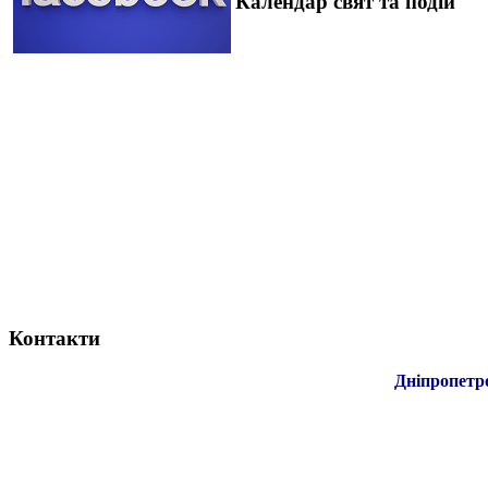
Календар свят та подій
Контакти
Дніпропетр