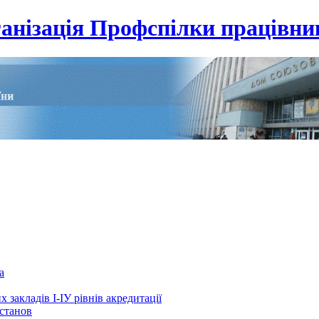
анізація Профспілки працівник
а
 закладів І-ІУ рівнів акредитації
установ