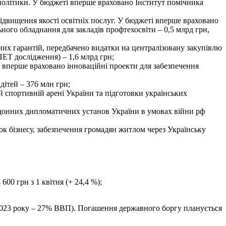
ї політики. У бюджеті вперше враховано Інститут помічника
підвищення якості освітніх послуг. У бюджеті вперше враховано
ного обладнання для закладів профтехосвіти – 0,5 млрд грн,
них гарантій, передбачено видатки на централізовану закупівлю
ПЕТ дослідження) – 1,6 млрд грн;
і вперше враховано інноваційні проекти для забезпечення
дітей – 376 млн грн;
й спортивній арені України та підготовки українських
рдонних дипломатичних установ України в умовах війни рф
ок бізнесу, забезпечення громадян житлом через Українську
600 грн з 1 квітня (+ 24,4 %);
2023 року – 27% ВВП). Погашення державного боргу планується