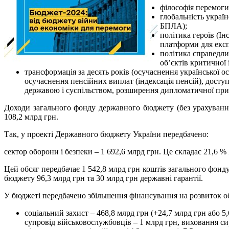
філософія перемоги 
глобальність украї
БПЛА);
політика героїв (Ін
платформи для експ
політика справедли
об’єктів критичної
трансформація за десять років (осучаснення української 
осучаснення пенсійних виплат (індексація пенсій), досту
державою і суспільством, розширення дипломатичної прис
Доходи загального фонду державного бюджету (без урахування
108,2 млрд грн.
Так, у проекті Державного бюджету України передбачено:
сектор оборони і безпеки – 1 692,6 млрд грн. Це складає 21,6 
Цей обсяг передбачає 1 542,8 млрд грн коштів загального фонд
бюджету 96,3 млрд грн та 30 млрд грн державні гарантії.
У бюджеті передбачено збільшення фінансування на розвиток об
соціальний захист – 468,8 млрд грн (+24,7 млрд грн або 
супровід військовослужбовців – 1 млрд грн, виховання сирі