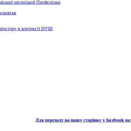
іської організації Профспілки
осковськ
 простору в контексті НУШ
Для переходу на нашу сторінку у facebook н