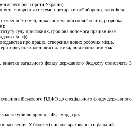
ї агресії росії проти України);
ння та створення системи протиракетної оборони, закупівля
а членів їх сімей, нова система військової освіти, розробка
в);
 інституту суду присяжних, грошова допомога працівникам
ждали від рф);
аконодавства про працю, створення нових робочих місць,
територій, нова зовнішня політика, нові відносини між
н, видатки загального фонду державного бюджету становлять 3
зарахування військового ПДФО до спеціального фонду державного
акож закупівлю дронів – 48,1 млрд грн.
рств населення. У бюджеті вперше враховано: соціальний