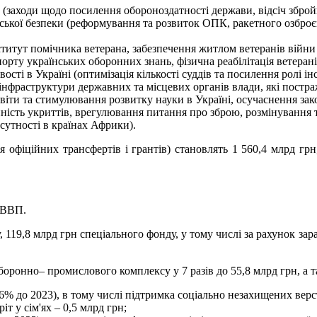
(заходи щодо посилення обороноздатності держави, відсіч збройно
нської безпеки (реформування та розвиток ОПК, ракетного озброє
ститут помічника ветерана, забезпечення житлом ветеранів війни т
орту українських оборонних знань, фізична реабілітація ветерані
вості в Україні (оптимізація кількості суддів та посилення ролі
 інфраструктури державних та місцевих органів влади, які постра
освіти та стимулювання розвитку науки в Україні, осучаснення з
пність укриттів, врегулювання питання про зброю, розмінування 
утності в країнах Африки).
 офіційних трансфертів і грантів) становлять 1 560,4 млрд гр
% ВВП.
у, 119,8 млрд грн спеціального фонду, у тому числі за рахунок 
оронно– промислового комплексу у 7 разів до 55,8 млрд грн, а т
5,6% до 2023), в тому числі підтримка соціально незахищених ве
т у сім'ях – 0,5 млрд грн;