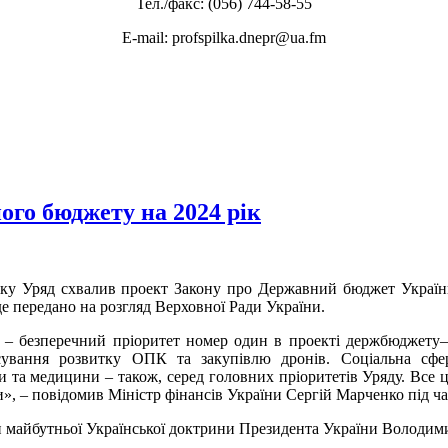
Тел./факс: (056) 744-58-55
E-mail: profspilka.dnepr@ua.fm
ого бюджету на 2024 рік
оку Уряд схвалив проект Закону про Державний бюджет України 
е передано на розгляд Верховної Ради України.
а – безперечний пріоритет номер один в проекті держбюджету– 
ування розвитку ОПК та закупівлю дронів. Соціальна сфера
и та медицини – також, серед головних пріоритетів Уряду. Все 
», – повідомив Міністр фінансів України Сергій Марченко під ча
 майбутньої Української доктрини Президента України Володими