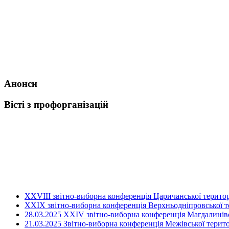
Анонси
Вісті з профорганізацій
ХХVIII звітно-виборна конференція Царичанської територ
XXIX звітно-виборна конференція Верхньодніпровської те
28.03.2025 ХХІV звітно-виборна конференція Магдалинівсь
21.03.2025 Звітно-виборна конференція Межівської терито