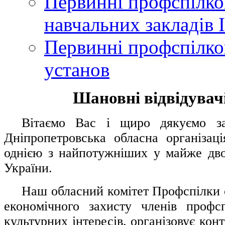
Первинні профспілков
навчальних закладів І
Первинні профспілков
установ
Шановні відвідувачі
....
.
Вітаємо Вас і щиро дякуємо за 
Дніпропетровська обласна організац
однією з найпотужніших у майже дво
України.
.....
Наш обласний комітет Профспілки о
економічного захисту членів профс
культурних інтересів, організовує конт