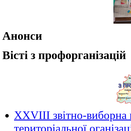
Анонси
Вісті з профорганізацій
ХХVIII звітно-виборна
територіальної оганіза