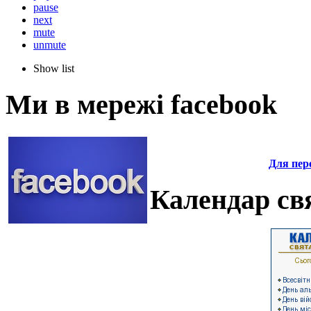
pause
next
mute
unmute
Show list
Ми в мережі facebook
Для пере
Календар свя