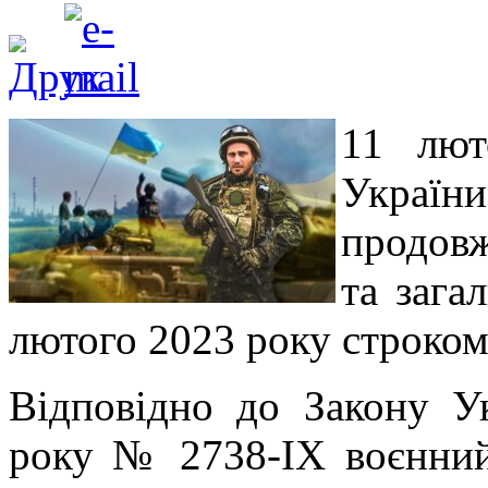
11 лют
Украї
продовж
та зага
лютого 2023 року строком 
Відповідно до Закону У
року № 2738-ІХ воєнний