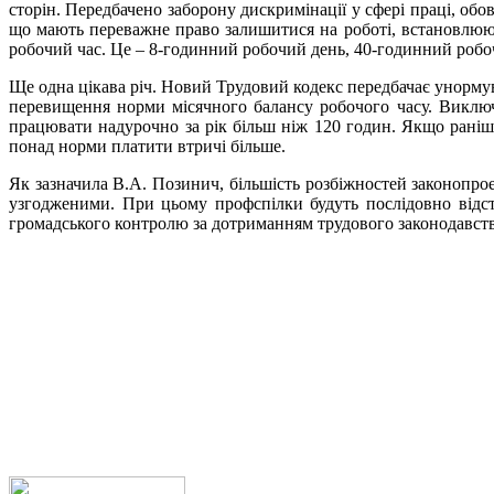
сторін. Передбачено заборону дискримінації у сфері праці, обо
що мають переважне право залишитися на роботі, встановлюют
робочий час. Це – 8-годинний робочий день, 40-годинний роб
Ще одна цікава річ. Новий Трудовий кодекс передбачає унорму
перевищення норми місячного балансу робочого часу. Виключ
працювати надурочно за рік більш ніж 120 годин. Якщо раніше
понад норми платити втричі більше.
Як зазначила В.А. Позинич, більшість розбіжностей законопр
узгодженими. При цьому профспілки будуть послідовно відст
громадського контролю за дотриманням трудового законодавст