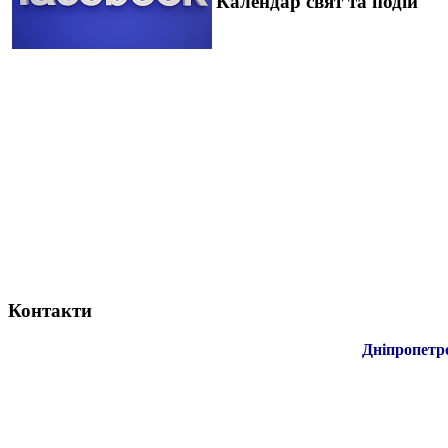
Календар свят та подій
Контакти
Дніпропетр