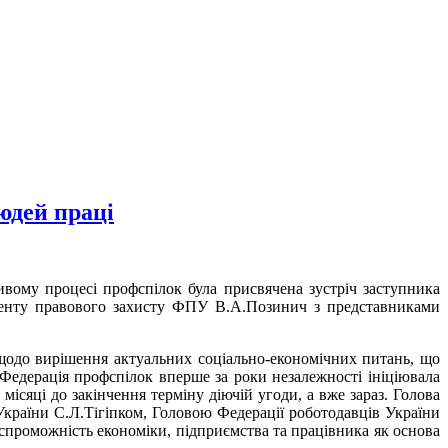
юдей праці
вому процесі профспілок була присвячена зустріч заступника
менту правового захисту ФПУ В.А.Позинич з представниками
щодо вирішення актуальних соціально-економічних питань, що
 Федерація профспілок вперше за роки незалежності ініціювала
місяці до закінчення терміну діючій угоди, а вже зараз. Голова
України С.Л.Тігіпком, Головою Федерації роботодавців України
оспроможність економіки, підприємства та працівника як основа