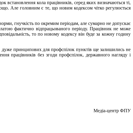
док встановлення кола працівників, серед яких визначаються ті,
ощо. Але головним є те, що новим кодексом чітко регулюється
орми, гнучкість по окремим періодам, але сумарно не допускає
платою фактично відпрацьованого періоду. Працівник не може
повідальність, то по новому кодексу він буде за кожну годину
12 дуже принципових для профспілок пунктів ще залишились не
ння працівників без згоди профспілок, державного нагляду і
Медіа-центр ФПУ