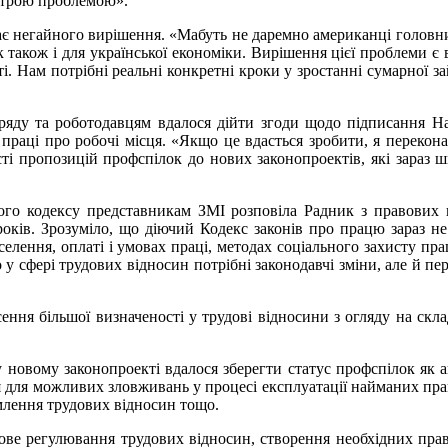
острою проблемою».
є негайного вирішення. «Мабуть не даремно американці головни
ик також і для української економіки. Вирішення цієї проблеми 
ті. Нам потрібні реальні конкретні кроки у зростанні сумарної 
ду та роботодавцям вдалося дійти згоди щодо підписання Нац
ї праці про робочі місця. «Якщо це вдасться зробити, я перекон
сті пропозицій профспілок до нових законопроектів, які зараз 
ого кодексу представникам ЗМІ розповіла Радник з правових
оків. Зрозуміло, що діючий Кодекс законів про працю зараз не
населення, оплаті і умовах праці, методах соціального захисту 
 у сфері трудових відносин потрібні законодавчі зміни, але й пе
ння більшої визначеності у трудові відносини з огляду на скла
 новому законопроекті вдалося зберегти статус профспілок як 
я для можливих зловживань у процесі експлуатації найманих прац
млення трудових відносин тощо.
ове регулювання трудових відносин, створення необхідних прав