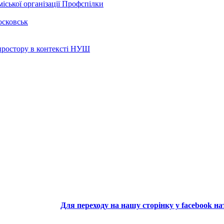
іської організації Профспілки
осковськ
 простору в контексті НУШ
Для переходу на нашу сторінку у facebook н