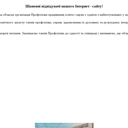
Шановні відвідувачі нашого Інтернет - сайту!
ька обласна організація Профспілки працівників освіти і науки є однією з найпотужніших у 
ічного захисту членів профспілки, сприяє задоволенню їх духовних та культурних інтересів
зрілі питання. Закликаємо членів Профспілки до єдності та співпраці і запевняємо, що обл