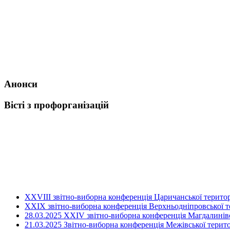
Анонси
Вісті з профорганізацій
ХХVIII звітно-виборна конференція Царичанської територ
XXIX звітно-виборна конференція Верхньодніпровської те
28.03.2025 ХХІV звітно-виборна конференція Магдалинівсь
21.03.2025 Звітно-виборна конференція Межівської терито