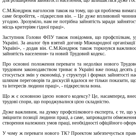
для розширення зайнятості населення, що залишається дуже г
С.М.Кондрюк наголосив також на тому, що ця проблема вимага
саме безробіття, - підкреслив він. – Це дуже впливовий чинн
угодою. Зрозуміло, нам не потрібна зайнятість заради зайнятос
місць критеріям гідної праці».
Заступник Голови ФПУ також повідомив, що профспілкам, уря
Україні. За аналог був взятий договір Міжнародної організаці
Україні», - додав він. С.М.Кондрюк також торкнувся важливо
зайнятість населення» та новий Трудовий кодекс.
Про основні положення переваги та недоліки нового Трудов
трудовим законодавством триває в Україні вже понад десять р
стосується змін у економіці, у структурі і формах зайнятості 
шляхом переговорів та дискусій вдалося не тільки показати, що
та інтересів людини праці», - підкреслила вона.
Що ж є основною ідеєю нового кодексу? Це, насамперед, внесе
трудові спори, що породжувалися цією складністю.
Дуже важливим, на думку профспілкового експерта, є те, що у
зміцнити позиції людини праці, а саме, запровадити обмеженн
створення належних умов праці, необхідності офіційного офор
У чому ж переваги нового ТК? Проектом забезпечується прав