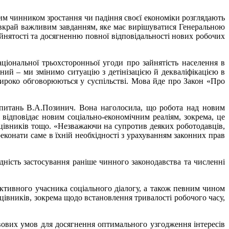
м чинником зростання чи падіння своєї економіки розглядають
є вкрай важливим завданням, яке має вирішуватися Генеральною
зайнятості та досягненню повної відповідальності нових робочих
іональної трьохсторонньої угоди про зайнятість населення в
аний – ми змінимо ситуацію з детінізацією й декваліфікацією в
широко обговорюються у суспільстві. Мова йде про Закон «Про
 питань В.А.Позинич. Вона наголосила, що робота над новим
 відповідає новим соціально-економічним реаліям, зокрема, це
працівників тощо. «Незважаючи на супротив деяких роботодавців,
реконати саме в їхній необхідності з урахуванням законних прав
дність застосування раніше чинного законодавства та численні
активного учасника соціального діалогу, а також певним чином
івників, зокрема щодо встановлення тривалості робочого часу,
ових умов для досягнення оптимального узгодження інтересів