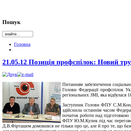
Пошук
Головна
21.05.12 Позиція профспілок: Новий тру
Питанням забезпечення соціальн
Голови Федерації профспілок У
регіональних ЗМІ, яка відбулася 
Заступник Голови ФПУ С.М.Кондр
здійснила останнім часом Федера
початок роботи над підготовкою Г
ФПУ Ю.М.Кулик під час переговор
Д.В.Фірташем домовився не тільки про це, але й про те, що ба