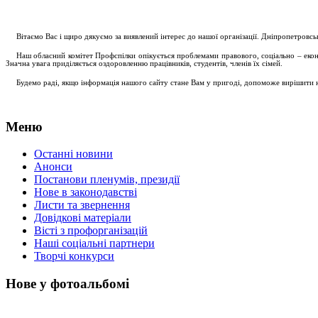
....
.
Вітаємо Вас і щиро дякуємо за виявлений інтерес до нашої організації. Дніпропетровс
.....
Наш обласний комітет Профспілки опікується проблемами правового, соціально – економ
Значна увага приділяється оздоровленню працівників, студентів, членів їх сімей.
.....
Будемо раді, якщо інформація нашого сайту стане Вам у пригоді, допоможе вирішити на
Меню
Останні новини
Анонси
Постанови пленумів, президії
Нове в законодавстві
Листи та звернення
Довідкові матеріали
Вісті з профорганізацій
Наші соціальні партнери
Творчі конкурси
Нове у фотоальбомі