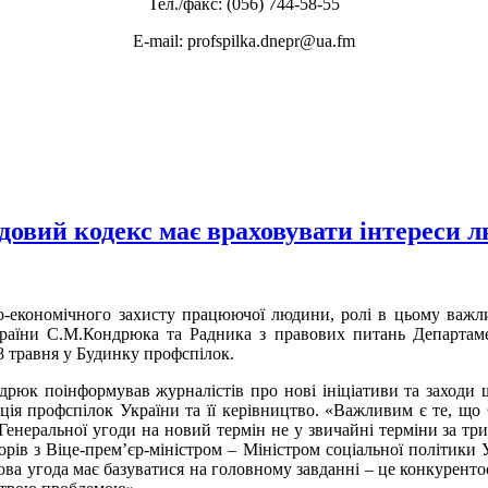
Тел./факс: (056) 744-58-55
E-mail: profspilka.dnepr@ua.fm
довий кодекс має враховувати інтереси л
о-економічного захисту працюючої людини, ролі в цьому важли
країни С.М.Кондрюка та Радника з правових питань Департа
18 травня у Будинку профспілок.
юк поінформував журналістів про нові ініціативи та заходи 
ція профспілок України та її керівництво. «Важливим є те, що
енеральної угоди на новий термін не у звичайні терміни за три 
ів з Віце-прем’єр-міністром – Міністром соціальної політики 
зова угода має базуватися на головному завданні – це конкурент