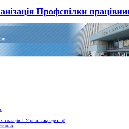
анізація Профспілки працівник
а
 закладів І-ІУ рівнів акредитації
установ