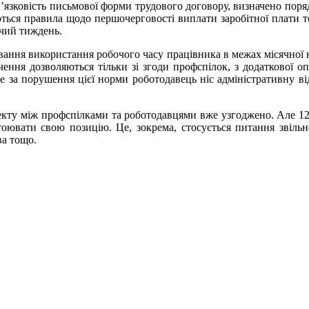
в’язковість письмової форми трудового договору, визначено поря
ься правила щодо першочерговості виплати заробітної плати т
очий тиждень.
вання використання робочого часу працівника в межах місячної н
ення дозволяються тільки зі згоди профспілок, з додаткової о
 за порушення цієї норми роботодавець ніс адміністративну від
оекту між профспілками та роботодавцями вже узгоджено. Але 
оювати свою позицію. Це, зокрема, стосується питання звільне
ва тощо.