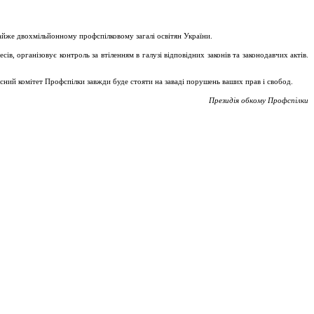
майже двохмільйонному профспілковому загалі освітян України.
, організовує контроль за втіленням в галузі відповідних законів та законодавчих актів.
асний комітет Профспілки завжди буде стояти на заваді порушень ваших прав і свобод.
Президія обкому Профспілки