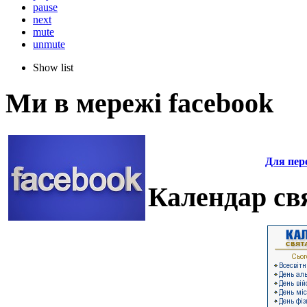
pause
next
mute
unmute
Show list
Ми в мережі facebook
Для пере
Календар свя