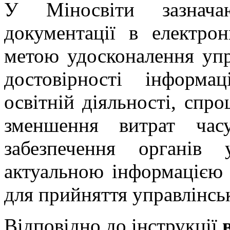
У Міносвіти зазнача
документації в електро
метою удосконалення упр
достовірності інформа
освітній діяльності, спр
зменшення витрат час
забезпечення органів
актуальною інформацією п
для прийняття управлінсь
Відповідно до інструкції
в