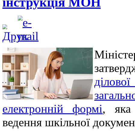
інструкція МОН
Мініс
затве
ділово
загал
електронній формі
, яка
ведення шкільної документ