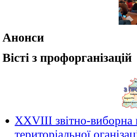
Анонси
Вісті з профорганізацій
ХХVIII звітно-виборна
територіальної оганіза