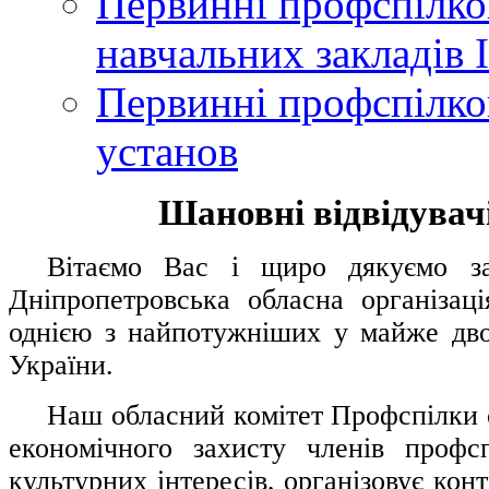
Первинні профспілков
навчальних закладів І
Первинні профспілков
установ
Шановні відвідувачі
....
.
Вітаємо Вас і щиро дякуємо за 
Дніпропетровська обласна організац
однією з найпотужніших у майже дво
України.
.....
Наш обласний комітет Профспілки о
економічного захисту членів профс
культурних інтересів, організовує конт