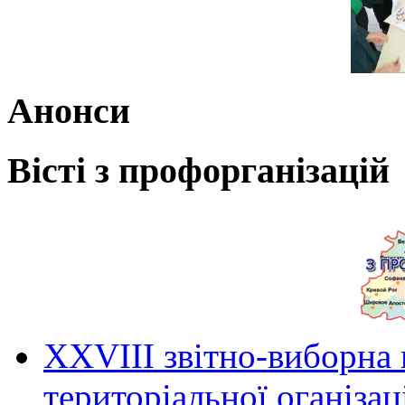
Анонси
Вісті з профорганізацій
ХХVIII звітно-виборна
територіальної оганіза