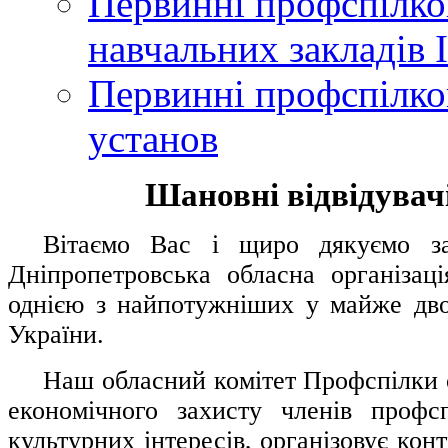
Первинні профспілков
навчальних закладів І
Первинні профспілков
установ
Шановні відвідувачі
....
.
Вітаємо Вас і щиро дякуємо за 
Дніпропетровська обласна організац
однією з найпотужніших у майже дво
України.
.....
Наш обласний комітет Профспілки о
економічного захисту членів профс
культурних інтересів, організовує конт