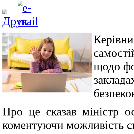
Керівни
самості
щодо фо
заклада
безпеко
Про це сказав міністр о
коментуючи можливість с