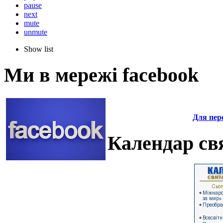
pause
next
mute
unmute
Show list
Ми в мережі facebook
Для пере
Календар свя