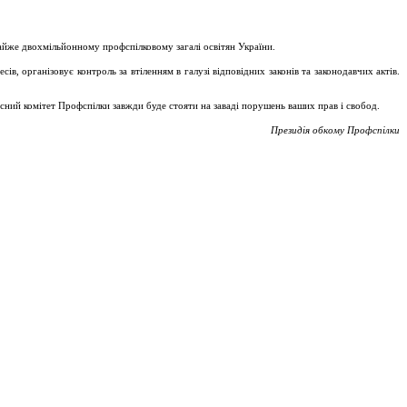
майже двохмільйонному профспілковому загалі освітян України.
, організовує контроль за втіленням в галузі відповідних законів та законодавчих актів.
асний комітет Профспілки завжди буде стояти на заваді порушень ваших прав і свобод.
Президія обкому Профспілки