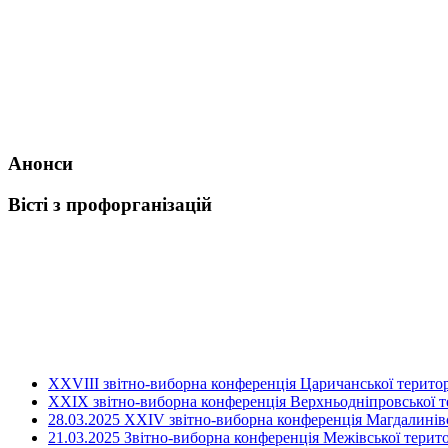
Анонси
Вісті з профорганізацій
ХХVIII звітно-виборна конференція Царичанської територ
XXIX звітно-виборна конференція Верхньодніпровської те
28.03.2025 ХХІV звітно-виборна конференція Магдалинівсь
21.03.2025 Звітно-виборна конференція Межівської терито