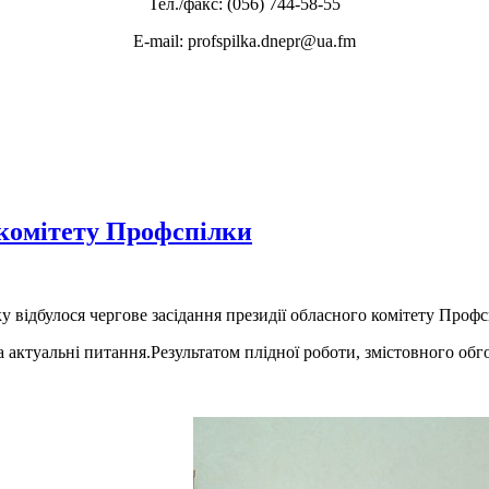
Тел./факс: (056) 744-58-55
E-mail: profspilka.dnepr@ua.fm
о комітету Профспілки
у відбулося чергове засідання президії обласного комітету Профс
а актуальні питання.Результатом плідної роботи, змістовного об