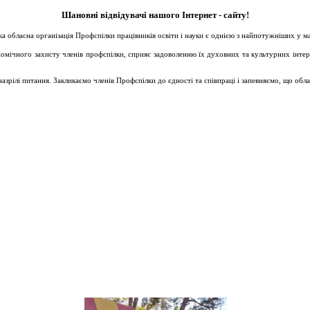
Шановні відвідувачі нашого Інтернет - сайту!
ька обласна організація Профспілки працівників освіти і науки є однією з найпотужніших у 
ічного захисту членів профспілки, сприяє задоволенню їх духовних та культурних інтересів
зрілі питання. Закликаємо членів Профспілки до єдності та співпраці і запевняємо, що обл