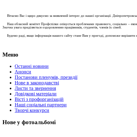
....
.
Вітаємо Вас і щиро дякуємо за виявлений інтерес до нашої організації. Дніпропетровс
.....
Наш обласний комітет Профспілки опікується проблемами правового, соціально – економ
Значна увага приділяється оздоровленню працівників, студентів, членів їх сімей.
.....
Будемо раді, якщо інформація нашого сайту стане Вам у пригоді, допоможе вирішити на
Меню
Останні новини
Анонси
Постанови пленумів, президії
Нове в законодавстві
Листи та звернення
Довідкові матеріали
Вісті з профорганізацій
Наші соціальні партнери
Творчі конкурси
Нове у фотоальбомі