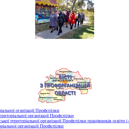
іальної оганізації Профспілки
риторіальної організації Профспілки
кої територіальної організації Профспілки працівників освіти і
ріальної організації Профспілки