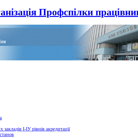
анізація Профспілки працівник
а
 закладів І-ІУ рівнів акредитації
установ