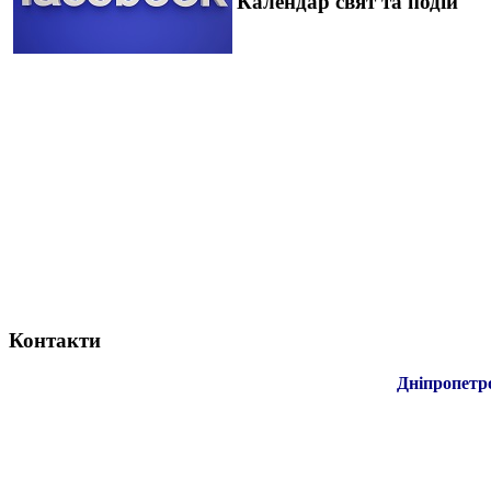
Календар свят та подій
Контакти
Дніпропетр