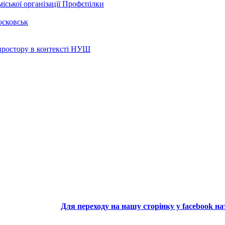
іської організації Профспілки
осковськ
 простору в контексті НУШ
Для переходу на нашу сторінку у facebook н