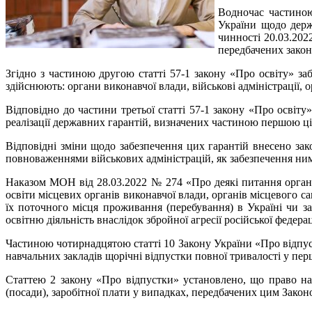
Водночас частиною
України щодо держ
чинності 20.03.202
передбачених закон
Згідно з частиною другою статті 57-1 закону «Про освіту» за
здійснюють: органи виконавчої влади, військові адміністрації, 
Відповідно до частини третьої статті 57-1 закону «Про освіту
реалізації державних гарантій, визначених частиною першою ціє
Відповідні зміни щодо забезпечення цих гарантій внесено з
повноваженнями військових адміністрацій, як забезпечення ним
Наказом МОН від 28.03.2022 № 274 «Про деякі питання організа
освіти місцевих органів виконавчої влади, органів місцевого с
їх поточного місця проживання (перебування) в Україні чи 
освітню діяльність внаслідок збройної агресії російської федерац
Частиною чотирнадцятою статті 10 Закону України «Про відпус
навчальних закладів щорічні відпустки повної тривалості у перш
Статтею 2 закону «Про відпустки» установлено, що право на 
(посади), заробітної плати у випадках, передбачених цим Закон