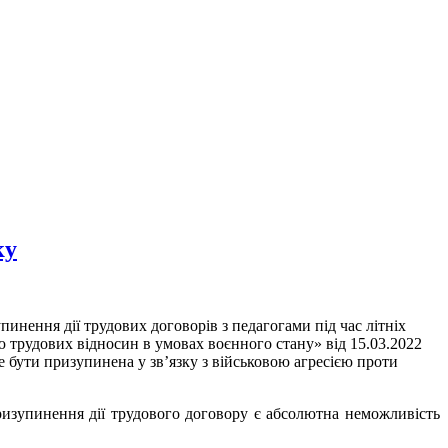
ку
инення дії трудових договорів з педагогами під час літніх
 трудових відносин в умовах воєнного стану» від 15.03.2022
е бути призупинена у зв’язку з військовою агресією проти
изупинення дії трудового договору є абсолютна неможливість