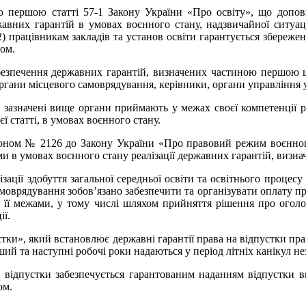
 першою статті 57-1 Закону України «Про освіту», що допов
авних гарантій в умовах воєнного стану, надзвичайної ситуац
2) працівникам закладів та установ освіти гарантується збережен
ом.
безпечення державних гарантій, визначених частиною першою ці
органи місцевого самоврядування, керівники, органи управління у 
» зазначені вище органи приймають у межах своєї компетенції рі
ї статті, в умовах воєнного стану.
аконом № 2126 до Закону України «Про правовий режим воєнного
и в умовах воєнного стану реалізації державних гарантій, визна
ції здобуття загальної середньої освіти та освітнього процесу
амоврядування зобов’язано забезпечити та організувати оплату пра
за її межами, у тому числі шляхом прийняття рішення про огол
ії.
тки», який встановлює державні гарантії права на відпустки пра
ий та наступні робочі роки надаються у період літніх канікул не
відпустки забезпечується гарантованим наданням відпустки виз
ом.