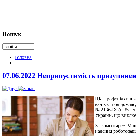
Пошук
Головна
07.06.2022 Неприпустимість призупинен
ЦК Профспілки прац
канікул повідомляє
№ 2136-IX (набув ч
України, що виключ
За коментарем Мін
надання роботодавц