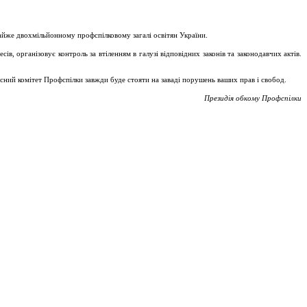
майже двохмільйонному профспілковому загалі освітян України.
, організовує контроль за втіленням в галузі відповідних законів та законодавчих актів.
асний комітет Профспілки завжди буде стояти на заваді порушень ваших прав і свобод.
Президія обкому Профспілки