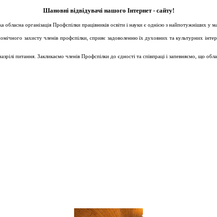
Шановні відвідувачі нашого Інтернет - сайту!
ька обласна організація Профспілки працівників освіти і науки є однією з найпотужніших у 
ічного захисту членів профспілки, сприяє задоволенню їх духовних та культурних інтересів
зрілі питання. Закликаємо членів Профспілки до єдності та співпраці і запевняємо, що обл