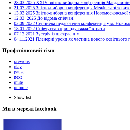
28.03.2025 ХХІV звітно-виборна конференція Магдалинівсь
21.03.2025 Звітно-виборна конференція Межівської терито
13.03.2025 Звітно-виборна конференція Новомосковської м
12.03. 2025 До відома спілчан!
02.09.2022 Серпнева педагогічна конференція у м. Новом
18.01.2022 Співчуття з приводу тяжкої втрати
07.12.2021 Зустріч із прекрасним
04.11.2021 Пленерні уроки як частина нового освітнього
Профспілковий гімн
previous
play
pause
next
mute
unmute
Show list
Ми в мережі facebook