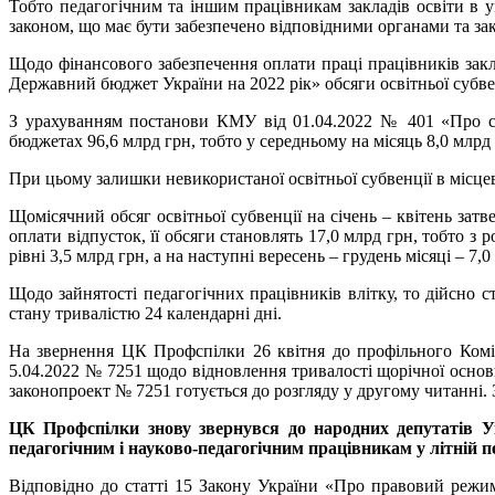
Тобто педагогічним та іншим працівникам закладів освіти в у
законом, що має бути забезпечено відповідними органами та за
Щодо фінансового забезпечення оплати праці працівників заклад
Державний бюджет України на 2022 рік» обсяги освітньої субве
З урахуванням постанови КМУ від 01.04.2022 № 401 «Про сп
бюджетах 96,6 млрд грн, тобто у середньому на місяць 8,0 млрд 
При цьому залишки невикористаної освітньої субвенції в місцев
Щомісячний обсяг освітньої субвенції на січень – квітень затв
оплати відпусток, її обсяги становлять 17,0 млрд грн, тобто з
рівні 3,5 млрд грн, а на наступні вересень – грудень місяці – 7,0
Щодо зайнятості педагогічних працівників влітку, то дійсно 
стану тривалістю 24 календарні дні.
На звернення ЦК Профспілки 26 квітня до профільного Коміт
5.04.2022 № 7251 щодо відновлення тривалості щорічної основн
законопроект № 7251 готується до розгляду у другому читанні. 
ЦК Профспілки знову звернувся до народних депутатів У
педагогічним і науково-педагогічним працівникам у літній п
Відповідно до статті 15 Закону України «Про правовий режим