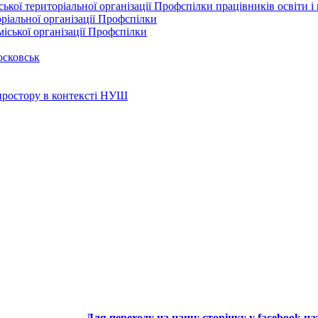
кої територіальної організації Профспілки працівників освіти і
ріальної організації Профспілки
іської організації Профспілки
осковськ
 простору в контексті НУШ
Для переходу на нашу сторінку у facebook н