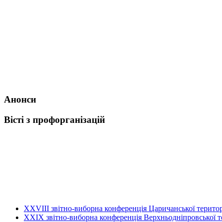
Анонси
Вісті з профорганізацій
ХХVIII звітно-виборна конференція Царичанської територ
XXIX звітно-виборна конференція Верхньодніпровської те