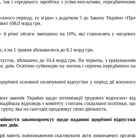
 так і середнього заробітку з усіма виплатами, передбаченими
ускного періоду, то згідно з додатком 5 до Закону України «Про
вні 108,0 млрд грн.
ї річні обсяги зменшено на 10%, які становлять у місцевих
 а на 1 травня збільшилися до 8,1 млрд грн.
дпусток, збільшено до 10,4 млрд грн. На червень, з урахуванням
них днів. Освітню субвенцію на липень і серпень передбачено на
орічної основної оплачуваної відпустки у період дії воєнного
их законів України щодо оптимізації трудових відносин» від
адійшла відповідь з комітету з питань соціальної політики, що
групу, яка на сьогодні продовжує свою діяльність.
рийняття законопроекту щодо надання щорічної відпустки
них днів.
орії мають повноваження скасовувати акти виконавчих органів