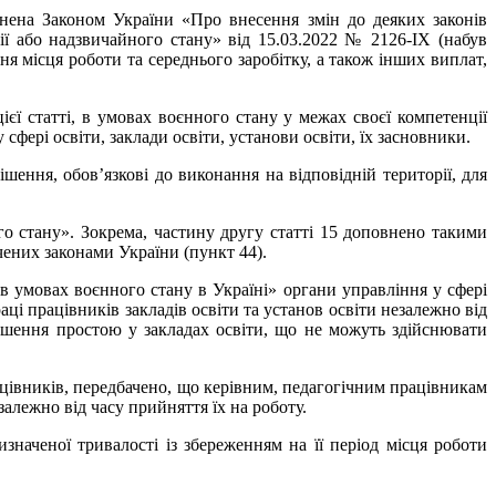
нена Законом України «Про внесення змін до деяких законів
ії або надзвичайного стану» від 15.03.2022 № 2126-IX (набув
ня місця роботи та середнього заробітку, а також інших виплат,
єї статті, в умовах воєнного стану у межах своєї компетенції
сфері освіти, заклади освіти, установи освіти, їх засновники.
шення, обов’язкові до виконання на відповідній території, для
 стану». Зокрема, частину другу статті 15 доповнено такими
чених законами України (пункт 44).
 в умовах воєнного стану в Україні» органи управління у сфері
ці працівників закладів освіти та установ освіти незалежно від
ошення простою у закладах освіти, що не можуть здійснювати
цівників, передбачено, що керівним, педагогічним працівникам
залежно від часу прийняття їх на роботу.
наченої тривалості із збереженням на її період місця роботи