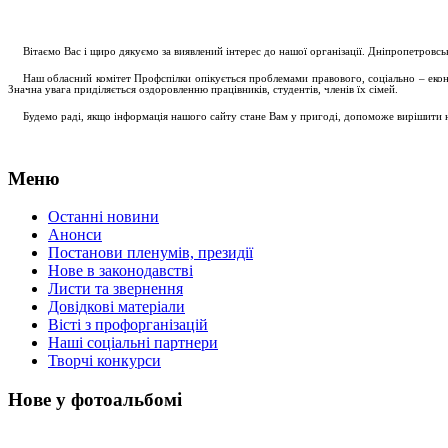
....
.
Вітаємо Вас і щиро дякуємо за виявлений інтерес до нашої організації. Дніпропетровс
.....
Наш обласний комітет Профспілки опікується проблемами правового, соціально – економ
Значна увага приділяється оздоровленню працівників, студентів, членів їх сімей.
.....
Будемо раді, якщо інформація нашого сайту стане Вам у пригоді, допоможе вирішити на
Меню
Останні новини
Анонси
Постанови пленумів, президії
Нове в законодавстві
Листи та звернення
Довідкові матеріали
Вісті з профорганізацій
Наші соціальні партнери
Творчі конкурси
Нове у фотоальбомі