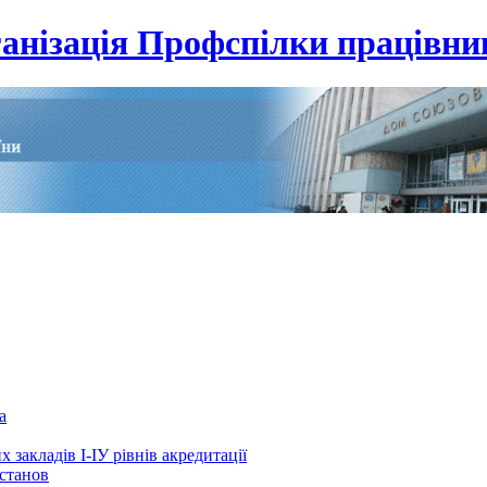
анізація Профспілки працівник
а
 закладів І-ІУ рівнів акредитації
установ