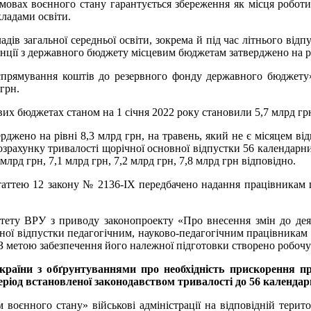
мовах воєнного стану гарантується збереження як місця роботи,
кладами освіти.
ів загальної середньої освіти, зокрема й під час літнього відп
нції з державного бюджету місцевим бюджетам затверджено на рі
рямування коштів до резервного фонду державного бюджету» ї
грн.
их бюджетах станом на 1 січня 2022 року становили 5,7 млрд грн,
ерджено на рівні 8,3 млрд грн, на травень, який не є місяцем ві
 розрахунку тривалості щорічної основної відпустки 56 календар
 млрд грн, 7,1 млрд грн, 7,2 млрд грн, 7,8 млрд грн відповідно.
статтею 12 закону № 2136-ІХ передбачено надання працівникам щ
ету ВРУ з приводу законопроекту «Про внесення змін до деяк
ої відпустки педагогічним, науково-педагогічним працівникам н
З метою забезпечення його належної підготовки створено робочу 
країни з обґрунтуваннями про необхідність прискорення п
еріод встановленої законодавством тривалості до 56 календар
 воєнного стану» військові адміністрації на відповідній терит