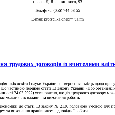
просп. Д. Яворницького, 93
Тел./факс: (056) 744-58-55
E-mail: profspilka.dnepr@ua.fm
ня трудових договорів із вчителями вліт
івників освіти і науки України на звернення з місць щодо призуп
, що частиною першою статті 13 Закону України «Про організацію
инності 24.03.2022) установлено, що дія трудового договору мож
ає можливість надання та виконання роботи.
економіки до статті 13 закону № 2136 головною умовою для пр
ем та виконання працівником відповідної роботи.