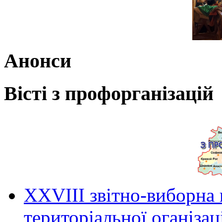
Анонси
Вісті з профорганізацій
ХХVIII звітно-виборна
територіальної оганіза