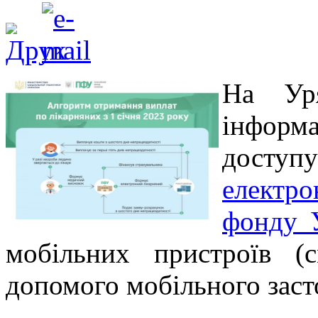
На Уря
інфор
досту
електр
фонду 
мобільних пристроїв (
допомого мобільного заст