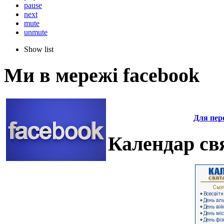
pause
next
mute
unmute
Show list
Ми в мережі facebook
Для пере
Календар свя