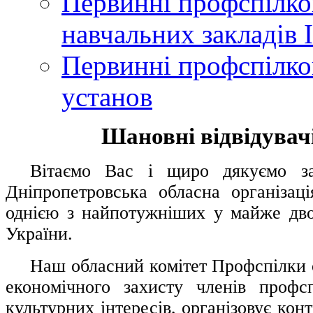
Первинні профспілков
навчальних закладів І
Первинні профспілков
установ
Шановні відвідувачі
....
.
Вітаємо Вас і щиро дякуємо за 
Дніпропетровська обласна організац
однією з найпотужніших у майже дво
України.
.....
Наш обласний комітет Профспілки о
економічного захисту членів профс
культурних інтересів, організовує конт