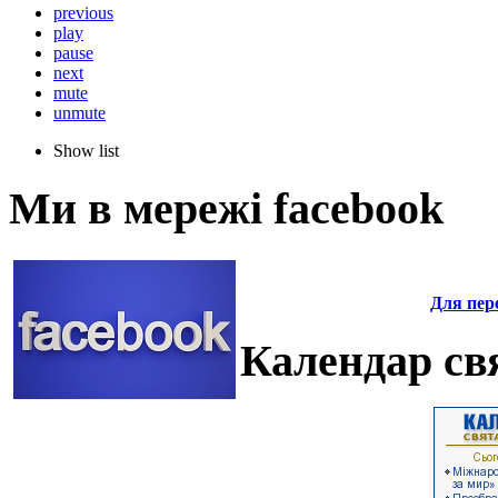
previous
play
pause
next
mute
unmute
Show list
Ми в мережі facebook
Для пере
Календар свя