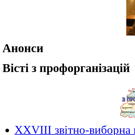
Анонси
Вісті з профорганізацій
ХХVIII звітно-виборна