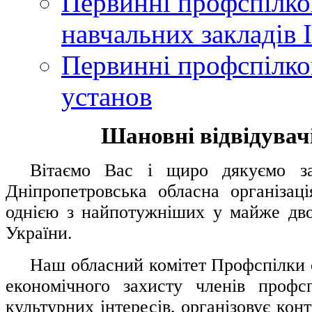
Первинні профспілков
навчальних закладів І
Первинні профспілков
установ
Шановні відвідувачі
....
.
Вітаємо Вас і щиро дякуємо за 
Дніпропетровська обласна організац
однією з найпотужніших у майже дво
України.
.....
Наш обласний комітет Профспілки о
економічного захисту членів профс
культурних інтересів, організовує конт