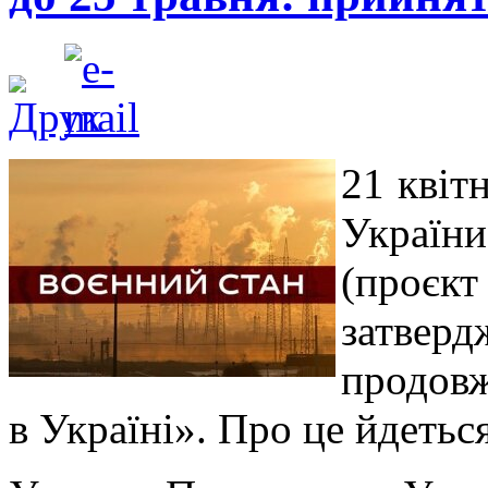
21 квіт
Україн
(проєкт
затвер
продовж
в Україні». Про це йдеться